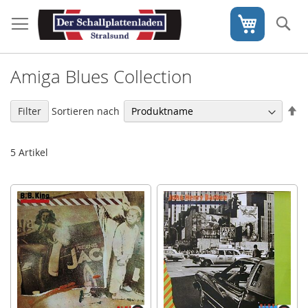
Direkt
zum
S
Mein War
Inhalt
Amiga Blues Collection
In
Sortieren nach
Filter
ab
Re
5
Artikel