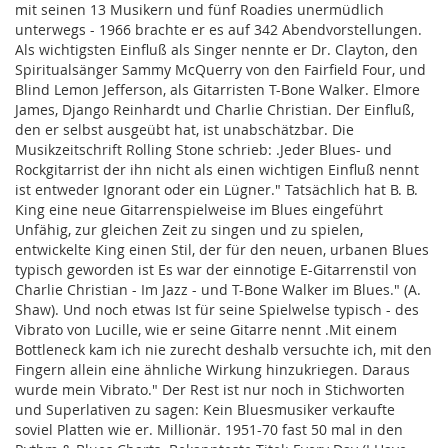
mit seinen 13 Musikern und fünf Roadies unermüdlich
unterwegs - 1966 brachte er es auf 342 Abendvorstellungen.
Als wichtigsten Einfluß als Singer nennte er Dr. Clayton, den
Spiritualsänger Sammy McQuerry von den Fairfield Four, und
Blind Lemon Jefferson, als Gitarristen T-Bone Walker. Elmore
James, Django Reinhardt und Charlie Christian. Der Einfluß,
den er selbst ausgeübt hat, ist unabschätzbar. Die
Musikzeitschrift Rolling Stone schrieb: .Jeder Blues- und
Rockgitarrist der ihn nicht als einen wichtigen Einfluß nennt
ist entweder Ignorant oder ein Lügner." Tatsächlich hat B. B.
King eine neue Gitarrenspielweise im Blues eingeführt
Unfähig, zur gleichen Zeit zu singen und zu spielen,
entwickelte King einen Stil, der für den neuen, urbanen Blues
typisch geworden ist Es war der einnotige E-Gitarrenstil von
Charlie Christian - Im Jazz - und T-Bone Walker im Blues." (A.
Shaw). Und noch etwas Ist für seine Spielwelse typisch - des
Vibrato von Lucille, wie er seine Gitarre nennt .Mit einem
Bottleneck kam ich nie zurecht deshalb versuchte ich, mit den
Fingern allein eine ähnliche Wirkung hinzukriegen. Daraus
wurde mein Vibrato." Der Rest ist nur noch in Stichworten
und Superlativen zu sagen: Kein Bluesmusiker verkaufte
soviel Platten wie er. Millionär. 1951-70 fast 50 mal in den