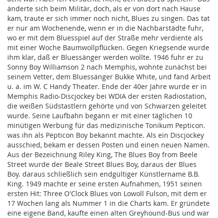
änderte sich beim Militär, doch, als er von dort nach Hause
kam, traute er sich immer noch nicht, Blues zu singen. Das tat
er nur am Wochenende, wenn er in die Nachbarstädte fuhr,
wo er mit dem Bluesspiel auf der Straße mehr verdiente als
mit einer Woche Baumwollpflücken. Gegen Kriegsende wurde
ihm klar, daß er Bluessänger werden wollte. 1946 fuhr er zu
Sonny Boy Williamson 2 nach Memphis, wohnte zunächst bei
seinem Vetter, dem Bluessänger Bukke White, und fand Arbeit
u. a. im W. C Handy Theater. Ende der 40er Jahre wurde er in
Memphis Radio-Discjockey bei WDIA der ersten Radiostation,
die weißen Südstastlern gehörte und von Schwarzen geleitet
wurde. Seine Laufbahn begann er mit einer täglichen 10
minütigen Werbung für das medizinische Tonikum Pepticon.
was ihn als Pepticon Boy bekannt machte. Als ein Discjockey
ausschied, bekam er dessen Posten und einen neuen Namen.
Aus der Bezeichnung Riley King, The Blues Boy from Beele
Street wurde der Beale Street Blues Boy, daraus der Blues
Boy. daraus schließlich sein endgültiger Künstlername B.B.
King. 1949 machte er seine ersten Aufnahmen, 1951 seinen
ersten Hit: Three O'Clock Blues von Lowoll Fulson, mit dem er
17 Wochen lang als Nummer 1 in die Charts kam. Er gründete
eine eigene Band, kaufte einen alten Greyhound-Bus und war