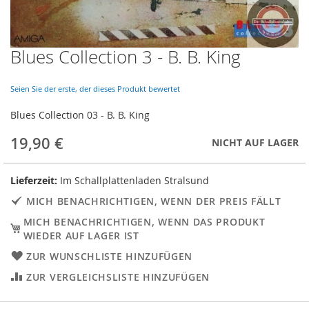
Blues Collection 3 - B. B. King
Skip
to
the
Seien Sie der erste, der dieses Produkt bewertet
beginning
of
Blues Collection 03 - B. B. King
the
images
19,90 €
NICHT AUF LAGER
gallery
Lieferzeit:
Im Schallplattenladen Stralsund
MICH BENACHRICHTIGEN, WENN DER PREIS FÄLLT
MICH BENACHRICHTIGEN, WENN DAS PRODUKT
WIEDER AUF LAGER IST
ZUR WUNSCHLISTE HINZUFÜGEN
ZUR VERGLEICHSLISTE HINZUFÜGEN