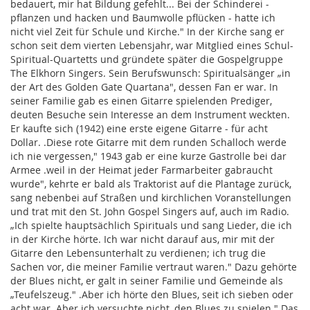
bedauert, mir hat Bildung gefehlt... Bei der Schinderei -
pflanzen und hacken und Baumwolle pflücken - hatte ich
nicht viel Zeit für Schule und Kirche." In der Kirche sang er
schon seit dem vierten Lebensjahr, war Mitglied eines Schul-
Spiritual-Quartetts und gründete später die Gospelgruppe
The Elkhorn Singers. Sein Berufswunsch: Spiritualsänger „in
der Art des Golden Gate Quartana", dessen Fan er war. In
seiner Familie gab es einen Gitarre spielenden Prediger,
deuten Besuche sein Interesse an dem Instrument weckten.
Er kaufte sich (1942) eine erste eigene Gitarre - für acht
Dollar. .Diese rote Gitarre mit dem runden Schalloch werde
ich nie vergessen," 1943 gab er eine kurze Gastrolle bei dar
Armee .weil in der Heimat jeder Farmarbeiter gabraucht
wurde", kehrte er bald als Traktorist auf die Plantage zurück,
sang nebenbei auf Straßen und kirchlichen Voranstellungen
und trat mit den St. John Gospel Singers auf, auch im Radio.
„Ich spielte hauptsächlich Spirituals und sang Lieder, die ich
in der Kirche hörte. Ich war nicht darauf aus, mir mit der
Gitarre den Lebensunterhalt zu verdienen; ich trug die
Sachen vor, die meiner Familie vertraut waren." Dazu gehörte
der Blues nicht, er galt in seiner Familie und Gemeinde als
„Teufelszeug." .Aber ich hörte den Blues, seit ich sieben oder
acht war. Aber ich versuchte nicht, den Blues zu spielen." Das