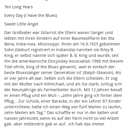
Ten Long Years
Every Day (I Have the Blues)
Sweet Little Angel
Dar Großvater war Gitarrist die Eltern waren Sänger und
lebten mit ihren Kindern auf einer Baumwollfarm bei Itta
Bena, India-noia. Mississippi. Ihren am 16.9.1925 geborenen
Sohn (Geburt registriert in Indianola) nannten sie Riley B.
King, er selbst nannte sich später B. B. King und wurde, seit
ihn die amerikanische Discjockey Association 1966 mit diesem
Titel ehrte, King of the Blues genannt, .weil er einfach der
beste Bluessänger seiner Generation ist' (Ralph Gleason). Als
er vier Jahre alt war. ließen sich die Eltern scheiden. Er zog
mit der Mutter nach Kilmichael, und als Sie starb, schlug sich
der Neunjährige als Farmarbeiter durch. Mit 12 Jahren besaß
er einen Pflug und ein Muli – „zehn Jahre ging ich hinter dem
Pflug... Zur Schule, einer Baracke, in der ein Lehrer 87 Kinder
unterrichtete, hatte ich einen Weg von fünf Meilen zu laufen,
zehn Meilen am Tag." Das schaffte er nur in der kalten und
nassen Jahreszeit, wenn es auf der Farm nicht so viel Arbeit
gab. aber mittendrin gab er auf. .Ich hab das immer