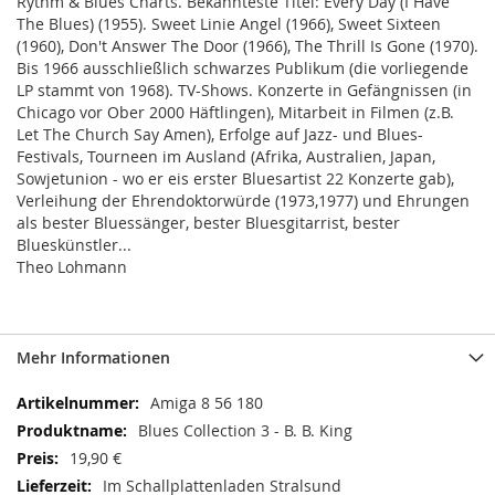
Rythm & Blues Charts. Bekannteste Titel: Every Day (I Have
The Blues) (1955). Sweet Linie Angel (1966), Sweet Sixteen
(1960), Don't Answer The Door (1966), The Thrill Is Gone (1970).
Bis 1966 ausschließlich schwarzes Publikum (die vorliegende
LP stammt von 1968). TV-Shows. Konzerte in Gefängnissen (in
Chicago vor Ober 2000 Häftlingen), Mitarbeit in Filmen (z.B.
Let The Church Say Amen), Erfolge auf Jazz- und Blues-
Festivals, Tourneen im Ausland (Afrika, Australien, Japan,
Sowjetunion - wo er eis erster Bluesartist 22 Konzerte gab),
Verleihung der Ehrendoktorwürde (1973,1977) und Ehrungen
als bester Bluessänger, bester Bluesgitarrist, bester
Blueskünstler...
Theo Lohmann
Mehr Informationen
Mehr
Amiga 8 56 180
Informationen
Blues Collection 3 - B. B. King
19,90 €
Im Schallplattenladen Stralsund