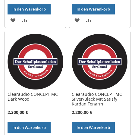
In den Warenkorb
In den Warenkorb
ZUR
ZUR
ZUR
ZUR
WUNSCHLISTE
VERGLEICHSLISTE
WUNSCHLISTE
VERGLEICHSLISTE
HINZUFÜGEN
HINZUFÜGEN
HINZUFÜGEN
HINZUFÜGEN
Clearaudio CONCEPT MC
Clearaudio CONCEPT MC
Dark Wood
Silver/Black Mit Satisfy
Kardan Tonarm
2.300,00 €
2.200,00 €
In den Warenkorb
In den Warenkorb