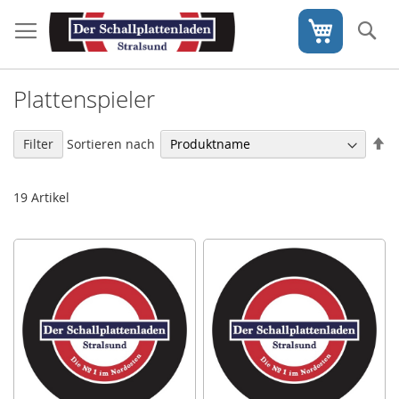
Direkt
zum
S
Mein War
Inhalt
Plattenspieler
In
Sortieren nach
Filter
ab
Re
19
Artikel