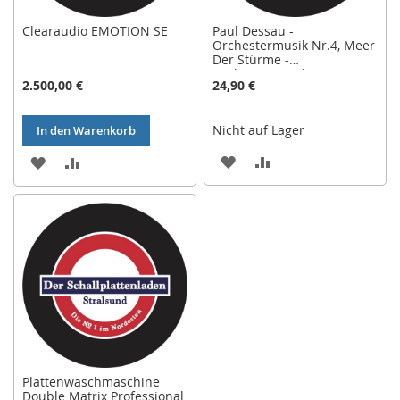
Clearaudio EMOTION SE
Paul Dessau -
Orchestermusik Nr.4, Meer
Der Stürme -
Orchestermusik Nr. 2,
2.500,00 €
24,90 €
Hymnus 1959
Nicht auf Lager
In den Warenkorb
ZUR
ZUR
ZUR
ZUR
WUNSCHLISTE
VERGLEICHSLISTE
WUNSCHLISTE
VERGLEICHSLISTE
HINZUFÜGEN
HINZUFÜGEN
HINZUFÜGEN
HINZUFÜGEN
Plattenwaschmaschine
Double Matrix Professional