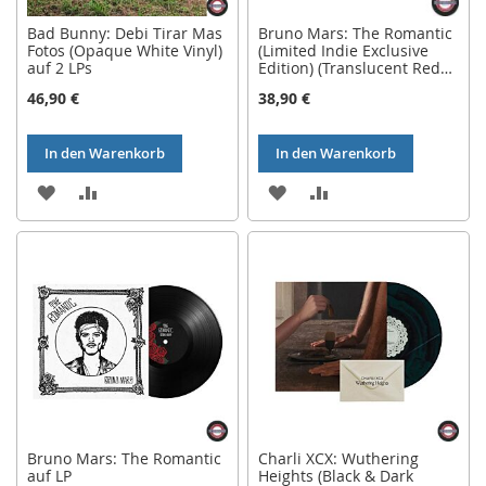
Bad Bunny: Debi Tirar Mas
Bruno Mars: The Romantic
Fotos (Opaque White Vinyl)
(Limited Indie Exclusive
auf 2 LPs
Edition) (Translucent Red
Vinyl) auf LP
46,90 €
38,90 €
In den Warenkorb
In den Warenkorb
ZUR
ZUR
ZUR
ZUR
WUNSCHLISTE
VERGLEICHSLISTE
WUNSCHLISTE
VERGLEICHSLISTE
HINZUFÜGEN
HINZUFÜGEN
HINZUFÜGEN
HINZUFÜGEN
Bruno Mars: The Romantic
Charli XCX: Wuthering
auf LP
Heights (Black & Dark