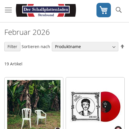
Direkt
zum
S
Mein War
Inhalt
Februar 2026
In
Sortieren nach
Filter
ab
Re
19
Artikel