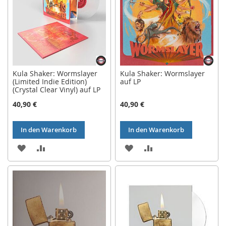
Kula Shaker: Wormslayer
Kula Shaker: Wormslayer
(Limited Indie Edition)
auf LP
(Crystal Clear Vinyl) auf LP
40,90 €
40,90 €
In den Warenkorb
In den Warenkorb
ZUR
ZUR
ZUR
ZUR
WUNSCHLISTE
VERGLEICHSLISTE
WUNSCHLISTE
VERGLEICHSLISTE
HINZUFÜGEN
HINZUFÜGEN
HINZUFÜGEN
HINZUFÜGEN