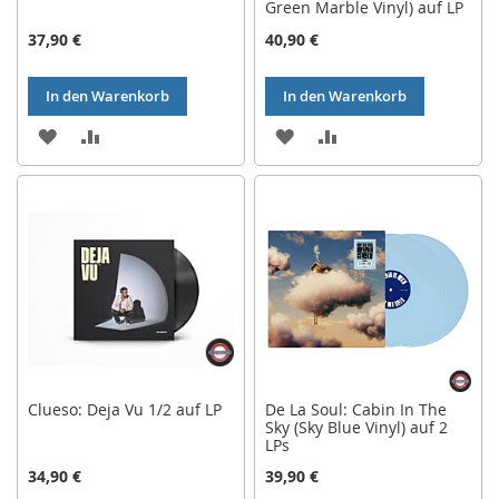
Green Marble Vinyl) auf LP
37,90 €
40,90 €
In den Warenkorb
In den Warenkorb
ZUR
ZUR
ZUR
ZUR
WUNSCHLISTE
VERGLEICHSLISTE
WUNSCHLISTE
VERGLEICHSLISTE
HINZUFÜGEN
HINZUFÜGEN
HINZUFÜGEN
HINZUFÜGEN
Clueso: Deja Vu 1/2 auf LP
De La Soul: Cabin In The
Sky (Sky Blue Vinyl) auf 2
LPs
34,90 €
39,90 €