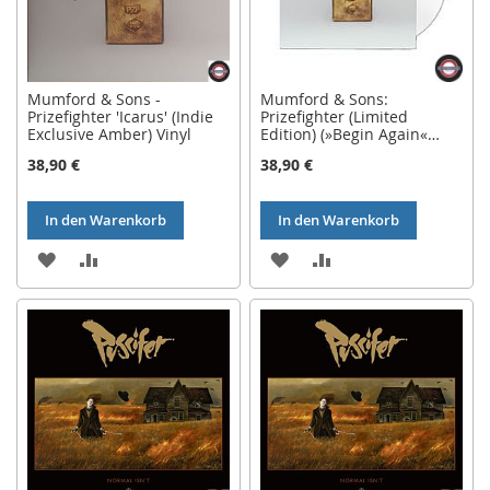
Mumford & Sons -
Mumford & Sons:
Prizefighter 'Icarus' (Indie
Prizefighter (Limited
Exclusive Amber) Vinyl
Edition) (»Begin Again«
White Vinyl) auf LP
38,90 €
38,90 €
In den Warenkorb
In den Warenkorb
ZUR
ZUR
ZUR
ZUR
WUNSCHLISTE
VERGLEICHSLISTE
WUNSCHLISTE
VERGLEICHSLISTE
HINZUFÜGEN
HINZUFÜGEN
HINZUFÜGEN
HINZUFÜGEN