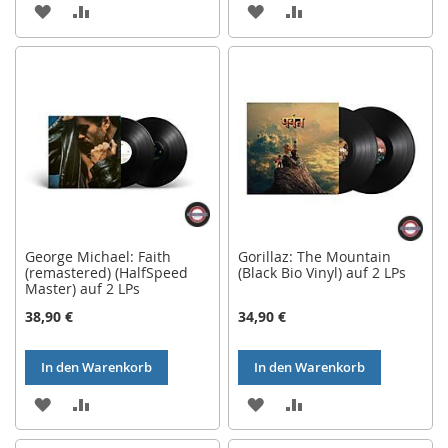
ZUR
ZUR
ZUR
ZUR
WUNSCHLISTE
VERGLEICHSLISTE
WUNSCHLISTE
VERGLEICHSLISTE
HINZUFÜGEN
HINZUFÜGEN
HINZUFÜGEN
HINZUFÜGEN
George Michael: Faith
Gorillaz: The Mountain
(remastered) (HalfSpeed
(Black Bio Vinyl) auf 2 LPs
Master) auf 2 LPs
38,90 €
34,90 €
In den Warenkorb
In den Warenkorb
ZUR
ZUR
ZUR
ZUR
WUNSCHLISTE
VERGLEICHSLISTE
WUNSCHLISTE
VERGLEICHSLISTE