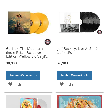
HINZUFÜGEN
HINZUFÜGEN
HINZUFÜGEN
HINZUFÜGEN
Gorillaz: The Mountain
Jeff Buckley: Live At Sin-é
(Indie Retail Exclusive
auf 4 LPs
Edition) (Yellow Bio Vinyl)
auf 2 LPs
38,90 €
76,90 €
In den Warenkorb
In den Warenkorb
ZUR
ZUR
ZUR
ZUR
WUNSCHLISTE
VERGLEICHSLISTE
WUNSCHLISTE
VERGLEICHSLISTE
HINZUFÜGEN
HINZUFÜGEN
HINZUFÜGEN
HINZUFÜGEN