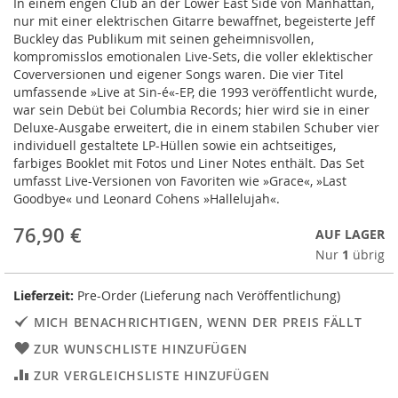
In einem engen Club an der Lower East Side von Manhattan,
the
nur mit einer elektrischen Gitarre bewaffnet, begeisterte Jeff
images
Buckley das Publikum mit seinen geheimnisvollen,
gallery
kompromisslos emotionalen Live-Sets, die voller eklektischer
Coverversionen und eigener Songs waren. Die vier Titel
umfassende »Live at Sin-é«-EP, die 1993 veröffentlicht wurde,
war sein Debüt bei Columbia Records; hier wird sie in einer
Deluxe-Ausgabe erweitert, die in einem stabilen Schuber vier
individuell gestaltete LP-Hüllen sowie ein achtseitiges,
farbiges Booklet mit Fotos und Liner Notes enthält. Das Set
umfasst Live-Versionen von Favoriten wie »Grace«, »Last
Goodbye« und Leonard Cohens »Hallelujah«.
76,90 €
AUF LAGER
Nur
1
übrig
Lieferzeit:
Pre-Order (Lieferung nach Veröffentlichung)
MICH BENACHRICHTIGEN, WENN DER PREIS FÄLLT
ZUR WUNSCHLISTE HINZUFÜGEN
ZUR VERGLEICHSLISTE HINZUFÜGEN