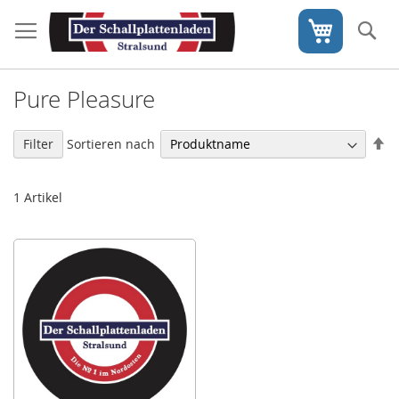
Direkt
zum
S
Mein War
Inhalt
Pure Pleasure
In
Sortieren nach
Filter
ab
Re
1
Artikel