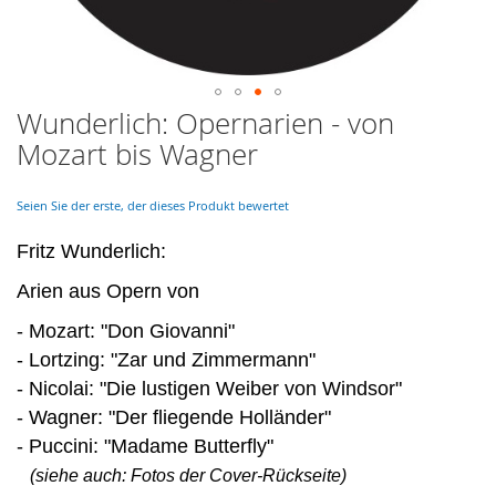
Wunderlich: Opernarien - von
Skip
to
Mozart bis Wagner
the
beginning
of
Seien Sie der erste, der dieses Produkt bewertet
the
images
Fritz Wunderlich:
gallery
Arien aus Opern von
- Mozart: "Don Giovanni"
- Lortzing: "Zar und Zimmermann"
- Nicolai: "Die lustigen Weiber von Windsor"
- Wagner: "Der fliegende Holländer"
- Puccini: "Madame Butterfly"
(siehe auch: Fotos der Cover-Rückseite)