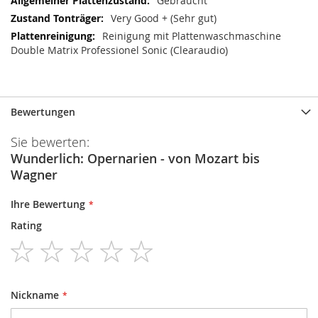
Gebraucht
Very Good + (Sehr gut)
Reinigung mit Plattenwaschmaschine
Double Matrix Professionel Sonic (Clearaudio)
Bewertungen
Sie bewerten:
Wunderlich: Opernarien - von Mozart bis
Wagner
Ihre Bewertung
Rating
1
2
3
4
5
star
stars
stars
stars
stars
Nickname