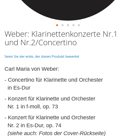
Weber: Klarinettenkonzerte Nr.1
Skip
to
und Nr.2/Concertino
the
beginning
of
Seien Sie der erste, der dieses Produkt bewertet
the
images
Carl Maria von Weber:
gallery
- Concertino für Klarinette und Orchester
in Es-Dur
- Konzert für Klarinette und Orchester
Nr. 1 in f-moll, op. 73
-
Konzert für Klarinette und Orchester
Nr. 2 in Es-Dur, op. 74
(siehe auch: Fotos der Cover-Rückseite)