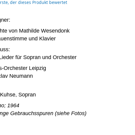
erste, der dieses Produkt bewertet
ner:
chte von Mathilde Wesendonk
auenstimme und Klavier
uss:
e Lieder für Sopran und Orchester
Orchester Leipzig
áclav Neumann
 Kuhse, Sopran
no; 1964
ringe Gebrauchsspuren (siehe Fotos)