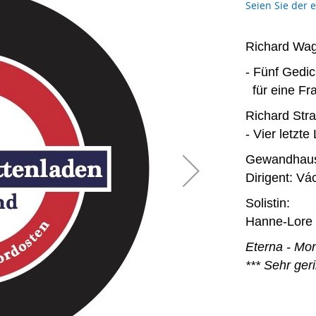
Seien Sie der 
Richard Wag
- Fünf Gedi
für eine Fr
Richard Stra
- Vier letzt
Gewandhaus-
Dirigent: V
Solistin:
Hanne-Lore
Eterna - Mo
*** Sehr ge