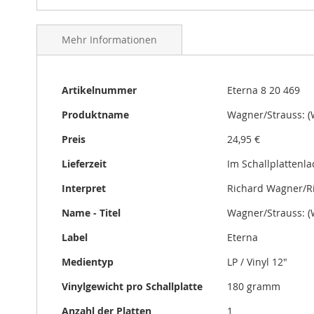
gallery
Mehr Informationen
Mehr
Artikelnummer
Eterna 8 20 469
Informationen
Produktname
Wagner/Strauss: (
Preis
24,95 €
Lieferzeit
Im Schallplattenl
Interpret
Richard Wagner/R
Name - Titel
Wagner/Strauss: (
Label
Eterna
Medientyp
LP / Vinyl 12"
Vinylgewicht pro Schallplatte
180 gramm
Anzahl der Platten
1