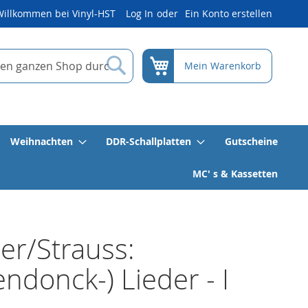
Willkommen bei Vinyl-HST
Log In
Ein Konto erstellen
Suche
Mein Warenkorb
Weihnachten
DDR-Schallplatten
Gutscheine
MC' s & Kassetten
r/Strauss:
ndonck-) Lieder - I