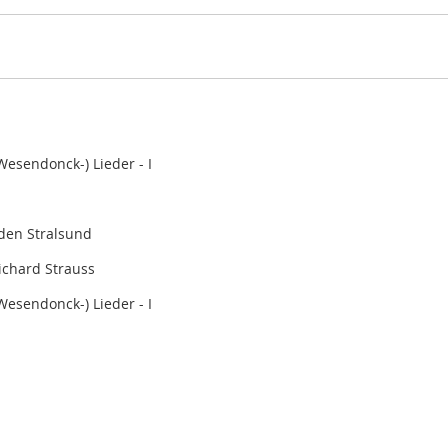
Wesendonck-) Lieder - I
aden Stralsund
ichard Strauss
Wesendonck-) Lieder - I