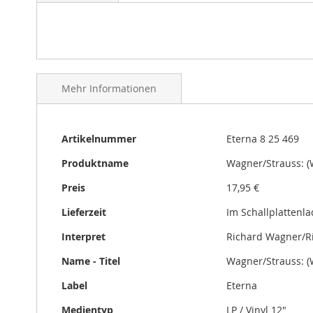
gallery
Mehr Informationen
Mehr
Artikelnummer
Eterna 8 25 469
Informationen
Produktname
Wagner/Strauss: (W
Preis
17,95 €
Lieferzeit
Im Schallplattenl
Interpret
Richard Wagner/R
Name - Titel
Wagner/Strauss: (W
Label
Eterna
Medientyp
LP / Vinyl 12"