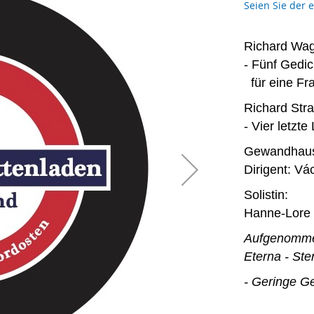
Seien Sie der 
Richard Wag
- Fünf Gedi
für eine Fr
Richard Stra
- Vier letzt
Gewandhaus-
Dirigent: V
Solistin:
Hanne-Lore
Aufgenomm
Eterna - Ste
- Geringe G