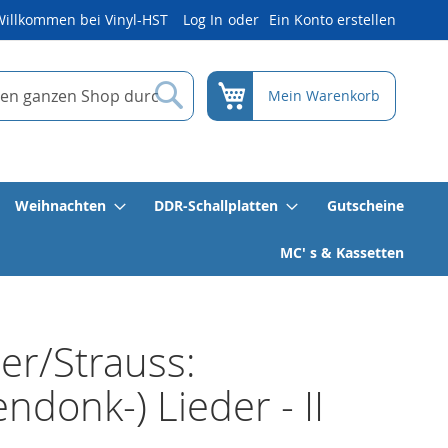
Willkommen bei Vinyl-HST
Log In
Ein Konto erstellen
Suche
Mein Warenkorb
Weihnachten
DDR-Schallplatten
Gutscheine
MC' s & Kassetten
r/Strauss:
ndonk-) Lieder - II