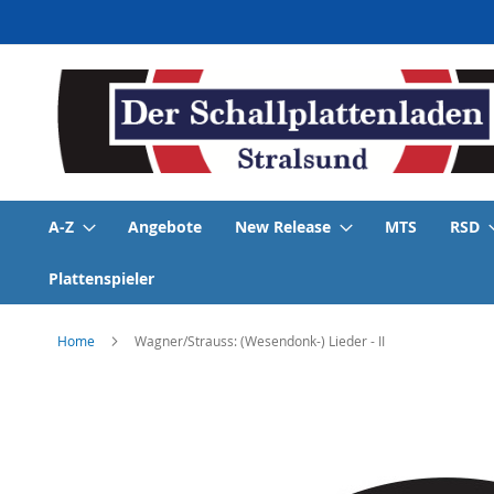
Direkt
zum
Inhalt
A-Z
Angebote
New Release
MTS
RSD
Plattenspieler
Home
Wagner/Strauss: (Wesendonk-) Lieder - II
Skip
to
the
end
of