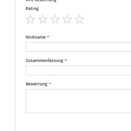
Rating
1
2
3
4
5
star
stars
stars
stars
stars
Nickname
Zusammenfassung
Bewertung