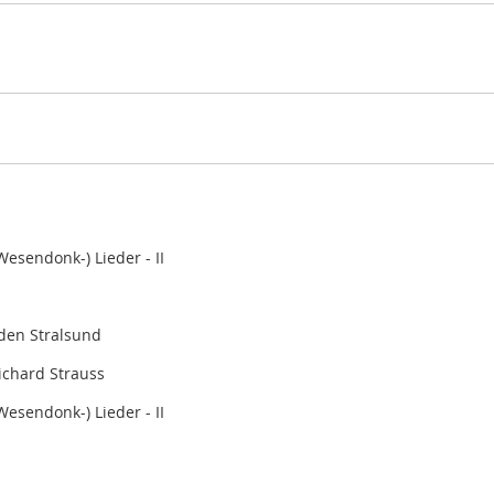
esendonk-) Lieder - II
aden Stralsund
ichard Strauss
esendonk-) Lieder - II