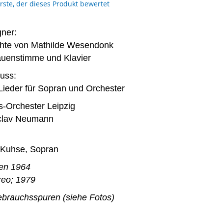
erste, der dieses Produkt bewertet
ner:
chte von Mathilde Wesendonk
auenstimme und Klavier
uss:
e Lieder für Sopran und Orchester
Orchester Leipzig
áclav Neumann
 Kuhse, Sopran
en 1964
reo; 1979
ebrauchsspuren (siehe Fotos)