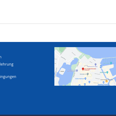
n
lehrung
dingungen