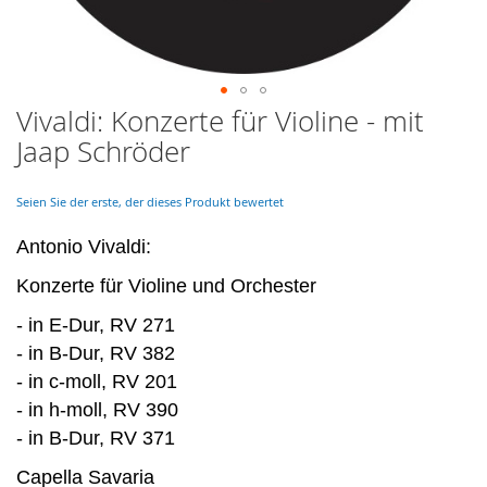
Vivaldi: Konzerte für Violine - mit
Skip
to
Jaap Schröder
the
beginning
of
Seien Sie der erste, der dieses Produkt bewertet
the
images
Antonio Vivaldi:
gallery
Konzerte für Violine und Orchester
- in E-Dur, RV 271
- in B-Dur, RV 382
- in c-moll, RV 201
- in h-moll, RV 390
- in B-Dur, RV 371
Capella Savaria