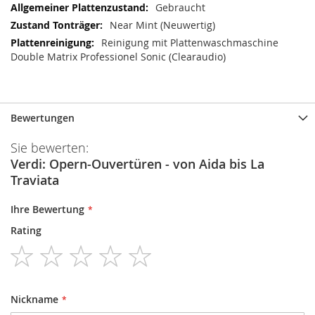
Gebraucht
Near Mint (Neuwertig)
Reinigung mit Plattenwaschmaschine
Double Matrix Professionel Sonic (Clearaudio)
Bewertungen
Sie bewerten:
Verdi: Opern-Ouvertüren - von Aida bis La
Traviata
Ihre Bewertung
Rating
1
2
3
4
5
star
stars
stars
stars
stars
Nickname