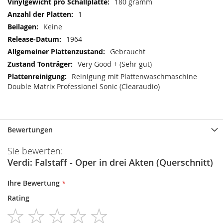
180 gramm
1
Keine
1964
Gebraucht
Very Good + (Sehr gut)
Reinigung mit Plattenwaschmaschine
Double Matrix Professionel Sonic (Clearaudio)
Bewertungen
Sie bewerten:
Verdi: Falstaff - Oper in drei Akten (Querschnitt)
Ihre Bewertung
Rating
1
2
3
4
5
star
stars
stars
stars
stars