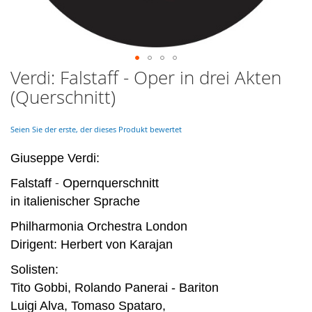
Verdi: Falstaff - Oper in drei Akten
Skip
to
(Querschnitt)
the
beginning
of
Seien Sie der erste, der dieses Produkt bewertet
the
images
Giuseppe Verdi:
gallery
-
Falstaff
Opernquerschnitt
in italienischer Sprache
Philharmonia Orchestra London
Dirigent: Herbert von Karajan
Solisten:
Tito Gobbi, Rolando Panerai - Bariton
Luigi Alva, Tomaso Spataro,