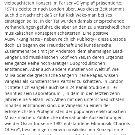
vielbeachteten Konzert im Pariser «Olympia" präsentierte.
1974 siedelte er nach London über. Aus dieser Zeit stammt
auch die Nachricht daß er für Rick Wake-man bei Yes
einsteigen sollte. In der Tat wurden damals entsprechende
Verhandlungen geführt, die aber an den zu unterschiedlichen
musikalischen Konzepten scheiterten. Eine positive
Auswirkung hatte - neben reichlich Publicity - diese Episode
doch: Es begann die Freundschaft und künstlerische
Zusammenarbeit mit Jon Anderson, dem ehemaligen Lead-
Sänger und musikalischen Kopf von Yes, in deren Ergebnis
eine ganze Reihe hochkarätiger Duoproduktionen
entstanden. Aber auch andere Künstler von Weltruf, wie
Milva oder die griechische Sängerin Irene Papas, wissen
Vangelis als künstlerischen Partner zu schätzen. In London
richtete sich Vangelis auch sein 24-Kanal-Studio ein - er
nennt es sein Laboratorium -, in dem in den letzten zehn
Jahren eine Vielzahl von Alben mit den unterschiedlichsten
Inhalten entstanden sind, die Vangelis zu einem der
erfolgreichsten Protagonisten der populären elektronischen
Musik machen. Zahlreiche internationale Auszeichnungen,
wie der Oscar für seine 1982 entstandene Filmmusik .Chariots
Of Fire", bescheinigen seinem musikalischen Konzept eine