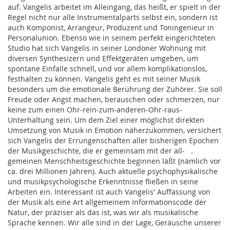
auf. Vangelis arbeitet im Alleingang, das heißt, er spielt in der
Regel nicht nur alle Instrumentalparts selbst ein, sondern ist
auch Komponist, Arrangeur, Produzent und Toningenieur in
Personalunion. Ebenso wie in seinem perfekt eingerichteten
Studio hat sich Vangelis in seiner Londoner Wohnung mit
diversen Synthesizern und Effektgeräten umgeben, um
spontane Einfalle schnell, und vor allem komplikationslos,
festhalten zu können. Vangelis geht es mit seiner Musik
besonders um die emotionale Berührung der Zuhörer. Sie soll
Freude oder Angst machen, berauschen oder schmerzen, nur
keine zum einen Ohr-rein-zum-anderen-Ohr-raus-
Unterhaltung sein. Um dem Ziel einer möglichst direkten
Umsetzung von Musik in Emotion näherzukommen, versichert
sich Vangelis der Errungenschaften aller bisherigen Epochen
der Musikgeschichte, die er gemeinsam mit der all- .
gemeinen Menschheitsgeschichte beginnen läßt {nämlich vor
ca. drei Millionen Jahren). Auch aktuelle psychophysikalische
und musikpsychologische Erkenntnisse fließen in seine
Arbeiten ein. Interessant ist auch Vangelis' Auffassung von
der Musik als eine Art allgemeinem Informationscode der
Natur, der präziser als das ist, was wir als musikalische
Sprache kennen. Wir alle sind in der Lage, Geräusche unserer