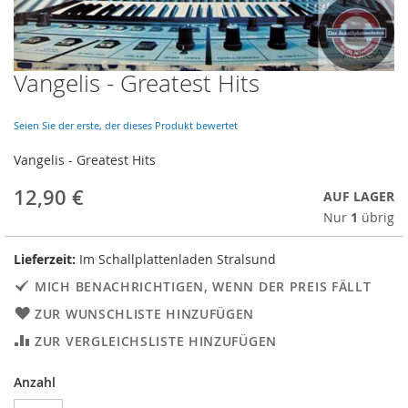
Vangelis - Greatest Hits
Skip
to
the
Seien Sie der erste, der dieses Produkt bewertet
beginning
of
Vangelis - Greatest Hits
the
images
12,90 €
AUF LAGER
gallery
Nur
1
übrig
Lieferzeit:
Im Schallplattenladen Stralsund
MICH BENACHRICHTIGEN, WENN DER PREIS FÄLLT
ZUR WUNSCHLISTE HINZUFÜGEN
ZUR VERGLEICHSLISTE HINZUFÜGEN
Anzahl