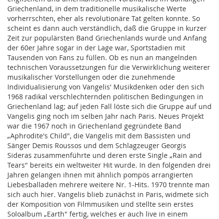
Griechenland, in dem traditionelle musikalische Werte
vorherrschten, eher als revolutionäre Tat gelten konnte. So
scheint es dann auch verständlich, daß die Gruppe in kurzer
Zeit zur populärsten Band Griechenlands wurde und Anfang
der 60er Jahre sogar in der Lage war, Sportstadien mit
Tausenden von Fans zu füllen. Ob es nun an mangelnden
technischen Voraussetzungen für die Verwirklichung weiterer
musikalischer Vorstellungen oder die zunehmende
Individualisierung von Vangelis' Musikdenken oder den sich
1968 radikal verschlechternden politischen Bedingungen in
Griechenland lag; auf jeden Fall löste sich die Gruppe auf und
Vangelis ging noch im selben Jahr nach Paris. Neues Projekt
war die 1967 noch in Griechenland gegründete Band
„Aphrodite's Child", die Vangelis mit dem Bassisten und
Sänger Demis Roussos und dem Schlagzeuger Georgis
Sideras zusammenführte und deren erste Single „Rain and
Tears" bereits ein weltweiter Hit wurde. In den folgenden drei
Jahren gelangen ihnen mit ähnlich pompös arrangierten
Liebesballaden mehrere weitere Nr. 1-Hits. 1970 trennte man
sich auch hier. Vangelis blieb zunächst in Paris, widmete sich
der Komposition von Filmmusiken und stellte sein erstes
Soloalbum „Earth" fertig, welches er auch live in einem