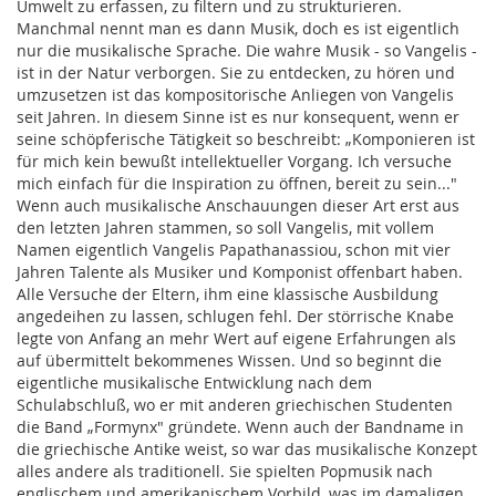
Umwelt zu erfassen, zu filtern und zu strukturieren.
Manchmal nennt man es dann Musik, doch es ist eigentlich
nur die musikalische Sprache. Die wahre Musik - so Vangelis -
ist in der Natur verborgen. Sie zu entdecken, zu hören und
umzusetzen ist das kompositorische Anliegen von Vangelis
seit Jahren. In diesem Sinne ist es nur konsequent, wenn er
seine schöpferische Tätigkeit so beschreibt: „Komponieren ist
für mich kein bewußt intellektueller Vorgang. Ich versuche
mich einfach für die Inspiration zu öffnen, bereit zu sein..."
Wenn auch musikalische Anschauungen dieser Art erst aus
den letzten Jahren stammen, so soll Vangelis, mit vollem
Namen eigentlich Vangelis Papathanassiou, schon mit vier
Jahren Talente als Musiker und Komponist offenbart haben.
Alle Versuche der Eltern, ihm eine klassische Ausbildung
angedeihen zu lassen, schlugen fehl. Der störrische Knabe
legte von Anfang an mehr Wert auf eigene Erfahrungen als
auf übermittelt bekommenes Wissen. Und so beginnt die
eigentliche musikalische Entwicklung nach dem
Schulabschluß, wo er mit anderen griechischen Studenten
die Band „Formynx" gründete. Wenn auch der Bandname in
die griechische Antike weist, so war das musikalische Konzept
alles andere als traditionell. Sie spielten Popmusik nach
englischem und amerikanischem Vorbild, was im damaligen