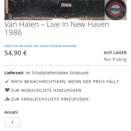
Van Halen – Live In New Haven
Skip
to
1986
the
beginning
of
Seien Sie der erste, der dieses Produkt bewertet
54,90 €
the
AUF LAGER
images
Nur
1
übrig
gallery
Lieferzeit:
Im Schallplattenladen Stralsund
MICH BENACHRICHTIGEN, WENN DER PREIS FÄLLT
ZUR WUNSCHLISTE HINZUFÜGEN
ZUR VERGLEICHSLISTE HINZUFÜGEN
Anzahl