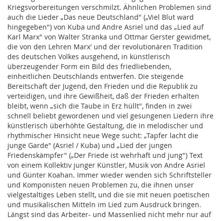
Kriegsvorbereitungen verschmilzt. Ähnlichen Problemen sind
auch die Lieder „Das neue Deutschland" („Viel Blut ward
hingegeben") von Kuba und Andre Asriel und das „Lied auf
Karl Marx" von Walter Stranka und Ottmar Gerster gewidmet,
die von den Lehren Marx' und der revolutionären Tradition
des deutschen Volkes ausgehend, in künstlerisch
überzeugender Form ein Bild des friedliebenden,
einheitlichen Deutschlands entwerfen. Die steigende
Bereitschaft der Jugend, den Frieden und die Republik zu
verteidigen, und ihre Gewißheit, daß der Frieden erhalten
bleibt, wenn „sich die Taube in Erz hüllt", finden in zwei
schnell beliebt gewordenen und viel gesungenen Liedern ihre
künstlerisch überhöhte Gestaltung, die in melodischer und
rhythmischer Hinsicht neue Wege sucht: „Tapfer lacht die
junge Garde" (Asriel / Kuba) und „Lied der jungen
Friedenskämpfer" („Der Friede ist wehrhaft und jung") Text
von einem Kollektiv junger Künstler, Musik von Andre Asriel
und Günter Koahan. Immer wieder wenden sich Schriftsteller
und Komponisten neuen Problemen zu, die ihnen unser
vielgestaltiges Leben stellt, und die sie mit neuen poetischen
und musikalischen Mitteln im Lied zum Ausdruck bringen.
Längst sind das Arbeiter- und Massenlied nicht mehr nur auf