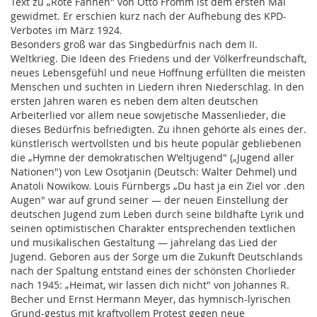
Text zu „Rote Fahnen" von Otto Fromm ist dem ersten Mai
gewidmet. Er erschien kurz nach der Aufhebung des KPD-
Verbotes im März 1924.
Besonders groß war das Singbedürfnis nach dem II.
Weltkrieg. Die Ideen des Friedens und der Völkerfreundschaft,
neues Lebensgefühl und neue Hoffnung erfüllten die meisten
Menschen und suchten in Liedern ihren Niederschlag. In den
ersten Jahren waren es neben dem alten deutschen
Arbeiterlied vor allem neue sowjetische Massenlieder, die
dieses Bedürfnis befriedigten. Zu ihnen gehörte als eines der.
künstlerisch wertvollsten und bis heute populär gebliebenen
die „Hymne der demokratischen W'eltjugend" („Jugend aller
Nationen") von Lew Osotjanin (Deutsch: Walter Dehmel) und
Anatoli Nowikow. Louis Fürnbergs „Du hast ja ein Ziel vor .den
Augen" war auf grund seiner — der neuen Einstellung der
deutschen Jugend zum Leben durch seine bildhafte Lyrik und
seinen optimistischen Charakter entsprechenden textlichen
und musikalischen Gestaltung — jahrelang das Lied der
Jugend. Geboren aus der Sorge um die Zukunft Deutschlands
nach der Spaltung entstand eines der schönsten Chorlieder
nach 1945: „Heimat, wir lassen dich nicht" von Johannes R.
Becher und Ernst Hermann Meyer, das hymnisch-lyrischen
Grund-gestus mit kraftvollem Protest gegen neue