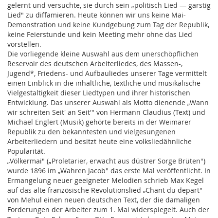
gelernt und versuchte, sie durch sein „politisch Lied — garstig
Lied" zu diffamieren. Heute können wir uns keine Mai-
Demonstration und keine Kundgebung zum Tag der Republik,
keine Feierstunde und kein Meeting mehr ohne das Lied
vorstellen.
Die vorliegende kleine Auswahl aus dem unerschöpflichen
Reservoir des deutschen Arbeiterliedes, des Massen-,
Jugend*, Friedens- und Aufbauliedes unserer Tage vermittelt
einen Einblick in die inhaltliche, textliche und musikalische
Vielgestaltigkeit dieser Liedtypen und ihrer historischen
Entwicklung. Das unserer Auswahl als Motto dienende „Wann
wir schreiten Seit' an Seit'" von Hermann Claudius (Text) und
Michael Englert (Musik) gehörte bereits in der Weimarer
Republik zu den bekanntesten und vielgesungenen
Arbeiterliedern und besitzt heute eine volksliedähnliche
Popularität.
„Völkermai" („Proletarier, erwacht aus düstrer Sorge Brüten")
wurde 1896 im „Wahren Jacob" das erste Mal veröffentlicht. In
Ermangelung neuer geeigneter Melodien schrieb Max Kegel
auf das alte französische Revolutionslied „Chant du depart"
von Mehul einen neuen deutschen Text, der die damaligen
Forderungen der Arbeiter zum 1. Mai widerspiegelt. Auch der