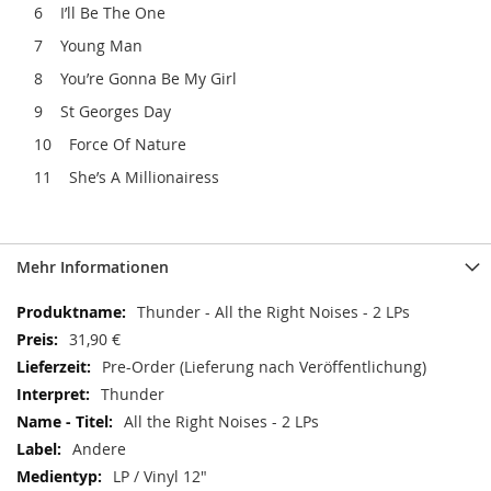
6 I’ll Be The One
7 Young Man
8 You’re Gonna Be My Girl
9 St Georges Day
10 Force Of Nature
11 She’s A Millionairess
Mehr Informationen
Mehr
Thunder - All the Right Noises - 2 LPs
Informationen
31,90 €
Pre-Order (Lieferung nach Veröffentlichung)
Thunder
All the Right Noises - 2 LPs
Andere
LP / Vinyl 12"