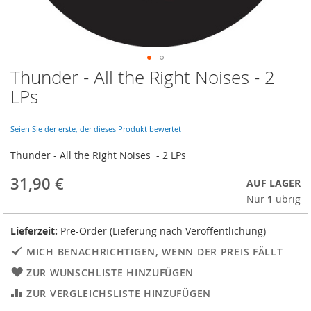
Thunder - All the Right Noises - 2
Skip
to
LPs
the
beginning
of
Seien Sie der erste, der dieses Produkt bewertet
the
Thunder - All the Right Noises - 2 LPs
images
gallery
31,90 €
AUF LAGER
Nur
1
übrig
Lieferzeit:
Pre-Order (Lieferung nach Veröffentlichung)
MICH BENACHRICHTIGEN, WENN DER PREIS FÄLLT
ZUR WUNSCHLISTE HINZUFÜGEN
ZUR VERGLEICHSLISTE HINZUFÜGEN