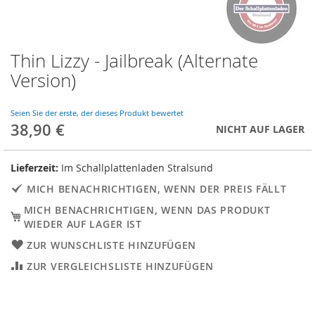
Thin Lizzy - Jailbreak (Alternate
Skip
to
Version)
the
beginning
of
Seien Sie der erste, der dieses Produkt bewertet
38,90 €
the
NICHT AUF LAGER
images
gallery
Lieferzeit:
Im Schallplattenladen Stralsund
MICH BENACHRICHTIGEN, WENN DER PREIS FÄLLT
MICH BENACHRICHTIGEN, WENN DAS PRODUKT
WIEDER AUF LAGER IST
ZUR WUNSCHLISTE HINZUFÜGEN
ZUR VERGLEICHSLISTE HINZUFÜGEN