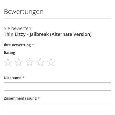
Bewertungen
Sie bewerten:
Thin Lizzy - Jailbreak (Alternate Version)
Ihre Bewertung
Rating
1
2
3
4
5
star
stars
stars
stars
stars
Nickname
Zusammenfassung