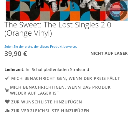
The Sweet: The Lost Singles 2.0
Skip
to
(Orange Vinyl)
the
beginning
of
Seien Sie der erste, der dieses Produkt bewertet
39,90 €
the
NICHT AUF LAGER
images
gallery
Lieferzeit:
Im Schallplattenladen Stralsund
MICH BENACHRICHTIGEN, WENN DER PREIS FÄLLT
MICH BENACHRICHTIGEN, WENN DAS PRODUKT
WIEDER AUF LAGER IST
ZUR WUNSCHLISTE HINZUFÜGEN
ZUR VERGLEICHSLISTE HINZUFÜGEN