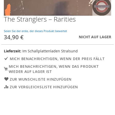
The Stranglers – Rarities
Skip
to
the
Seien Sie der erste, der dieses Produkt bewertet
beginning
34,90 €
NICHT AUF LAGER
of
the
images
Lieferzeit:
Im Schallplattenladen Stralsund
gallery
MICH BENACHRICHTIGEN, WENN DER PREIS FÄLLT
MICH BENACHRICHTIGEN, WENN DAS PRODUKT
WIEDER AUF LAGER IST
ZUR WUNSCHLISTE HINZUFÜGEN
ZUR VERGLEICHSLISTE HINZUFÜGEN