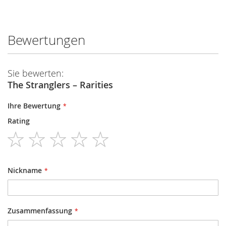
Bewertungen
Sie bewerten:
The Stranglers – Rarities
Ihre Bewertung
Rating
1
2
3
4
5
star
stars
stars
stars
stars
Nickname
Zusammenfassung