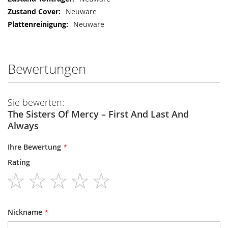
Neuware
Neuware
Bewertungen
Sie bewerten:
The Sisters Of Mercy – First And Last And
Always
Ihre Bewertung
Rating
1
2
3
4
5
star
stars
stars
stars
stars
Nickname