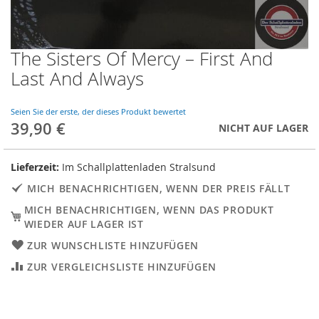
The Sisters Of Mercy – First And
Skip
to
Last And Always
the
beginning
of
Seien Sie der erste, der dieses Produkt bewertet
39,90 €
the
NICHT AUF LAGER
images
gallery
Lieferzeit:
Im Schallplattenladen Stralsund
MICH BENACHRICHTIGEN, WENN DER PREIS FÄLLT
MICH BENACHRICHTIGEN, WENN DAS PRODUKT
WIEDER AUF LAGER IST
ZUR WUNSCHLISTE HINZUFÜGEN
ZUR VERGLEICHSLISTE HINZUFÜGEN