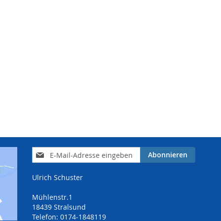
Anmeldung
Abonnieren
zum
Newsletter:
Ulrich Schuster
Mühlenstr.1
18439 Stralsund
Telefon: 0174-1848119