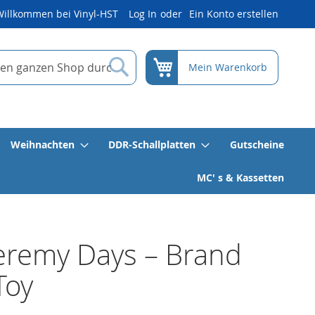
Willkommen bei Vinyl-HST
Log In
Ein Konto erstellen
Suche
Mein Warenkorb
Weihnachten
DDR-Schallplatten
Gutscheine
MC' s & Kassetten
eremy Days – Brand
Toy