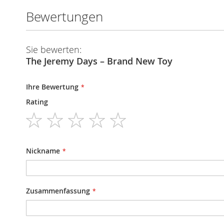
Bewertungen
Sie bewerten:
The Jeremy Days – Brand New Toy
Ihre Bewertung
Rating
1
2
3
4
5
star
stars
stars
stars
stars
Nickname
Zusammenfassung