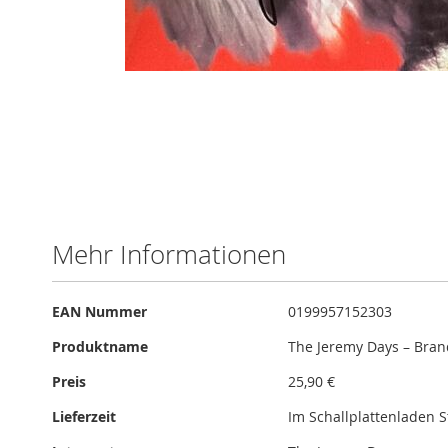
Skip
to
the
beginning
of
Mehr Informationen
the
images
gallery
Mehr
EAN Nummer
0199957152303
Informationen
Produktname
The Jeremy Days – Bra
Preis
25,90 €
Lieferzeit
Im Schallplattenladen 