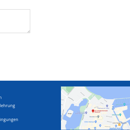
n
lehrung
dingungen