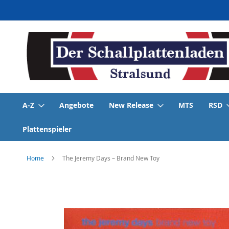
Direkt
zum
Inhalt
A-Z
Angebote
New Release
MTS
RSD
Plattenspieler
Home
The Jeremy Days – Brand New Toy
Skip
to
the
end
of