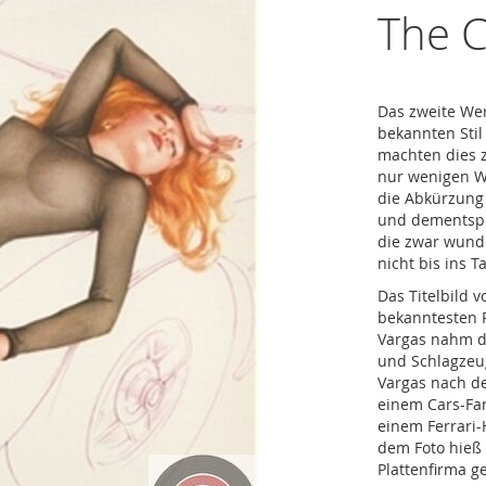
The C
Das zweite We
bekannten Stil
machten dies 
nur wenigen Wo
die Abkürzung 
und dementspr
die zwar wund
nicht bis ins T
Das Titelbild 
bekanntesten P
Vargas nahm d
und Schlagzeug
Vargas nach de
einem Cars-Fan
einem Ferrari-
dem Foto hieß
Plattenfirma g