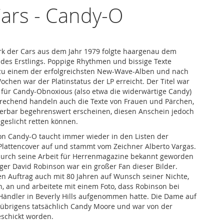
ars - Candy-O
rk der Cars aus dem Jahr 1979 folgte haargenau dem
 des Erstlings. Poppige Rhythmen und bissige Texte
zu einem der erfolgreichsten New-Wave-Alben und nach
chen war der Platinstatus der LP erreicht. Der Titel war
für Candy-Obnoxious (also etwa die widerwärtige Candy)
echend handeln auch die Texte von Frauen und Pärchen,
erbar begehrenswert erscheinen, diesen Anschein jedoch
ageslicht retten können.
von Candy-O taucht immer wieder in den Listen der
lattencover auf und stammt vom Zeichner Alberto Vargas.
urch seine Arbeit für Herrenmagazine bekannt geworden
er David Robinson war ein großer Fan dieser Bilder.
n Auftrag auch mit 80 Jahren auf Wunsch seiner Nichte,
, an und arbeitete mit einem Foto, dass Robinson bei
Händler in Beverly Hills aufgenommen hatte. Die Dame auf
 übrigens tatsächlich Candy Moore und war von der
eschickt worden.