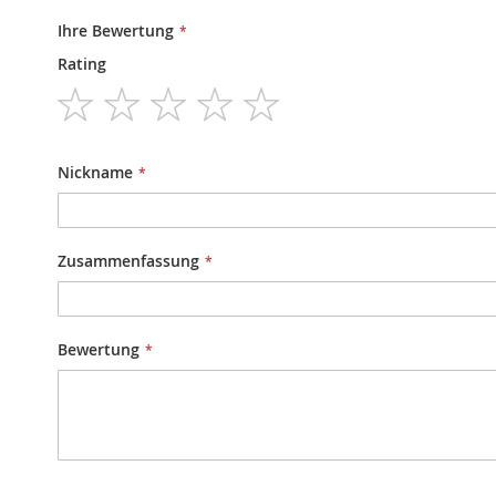
Ihre Bewertung
Rating
1
2
3
4
5
star
stars
stars
stars
stars
Nickname
Zusammenfassung
Bewertung