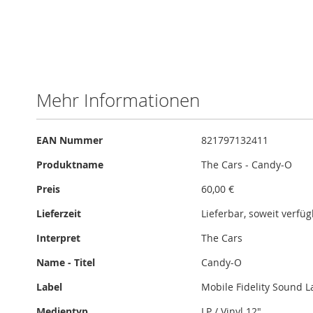
Mehr Informationen
Mehr
EAN Nummer
821797132411
Informationen
Produktname
The Cars - Candy-O
Preis
60,00 €
Lieferzeit
Lieferbar, soweit verfü
Interpret
The Cars
Name - Titel
Candy-O
Label
Mobile Fidelity Sound L
Medientyp
LP / Vinyl 12"