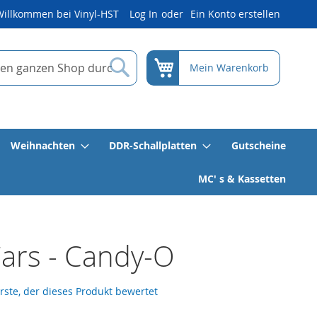
Willkommen bei Vinyl-HST
Log In
Ein Konto erstellen
Suche
Mein Warenkorb
Weihnachten
DDR-Schallplatten
Gutscheine
MC' s & Kassetten
ars - Candy-O
erste, der dieses Produkt bewertet