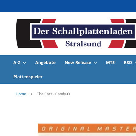
Direkt
zum
Inhalt
A-Z
Angebote
New Release
MTS
RSD
Plattenspieler
Home
The Cars - Candy-O
Skip
to
the
end
of