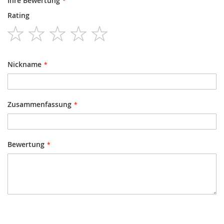
Ihre Bewertung
Rating
1
2
3
4
5
star
stars
stars
stars
stars
Nickname
Zusammenfassung
Bewertung