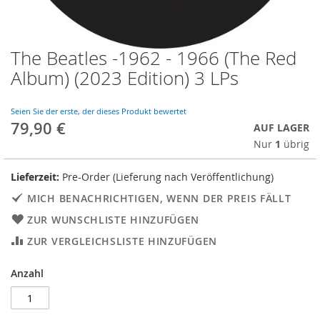
The Beatles -1962 - 1966 (The Red
Skip
to
Album) (2023 Edition) 3 LPs
the
beginning
of
Seien Sie der erste, der dieses Produkt bewertet
79,90 €
the
AUF LAGER
images
Nur
1
übrig
gallery
Lieferzeit:
Pre-Order (Lieferung nach Veröffentlichung)
MICH BENACHRICHTIGEN, WENN DER PREIS FÄLLT
ZUR WUNSCHLISTE HINZUFÜGEN
ZUR VERGLEICHSLISTE HINZUFÜGEN
Anzahl