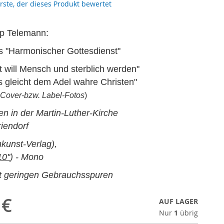
erste, der dieses Produkt bewertet
pp Telemann:
s "Harmonischer Gottesdienst"
tt will Mensch und sterblich werden"
s gleicht dem Adel wahre Christen"
 Cover-bzw. Label-Fotos
)
 in der Martin-Luther-Kirche
riendorf
kunst-Verlag),
10''
) - Mono
it geringen Gebrauchsspuren
 €
AUF LAGER
Nur
1
übrig