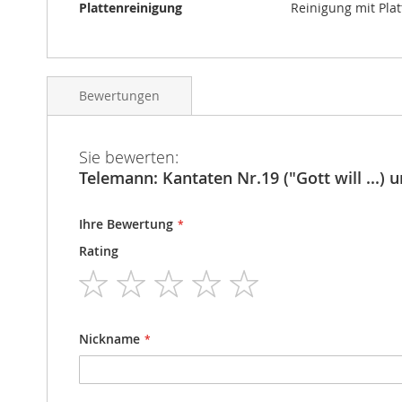
Plattenreinigung
Reinigung mit Pla
Bewertungen
Sie bewerten:
Telemann: Kantaten Nr.19 ("Gott will ...) un
Ihre Bewertung
Rating
1
2
3
4
5
star
stars
stars
stars
stars
Nickname