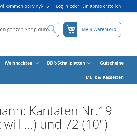
Willkommen bei Vinyl-HST
Log In
Ein Konto erstellen
Suche
Mein Warenkorb
Weihnachten
DDR-Schallplatten
Gutscheine
MC' s & Kassetten
ann: Kantaten Nr.19
 will ...) und 72 (10'')