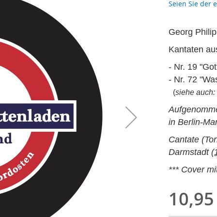
Seien Sie der 
Georg Phili
Kantaten au
- Nr. 19 "Go
- Nr. 72 "Wa
(
siehe auch:
Aufgenommen
in Berlin-Ma
Cantate (Ton
Darmstadt (
*** Cover m
10,95