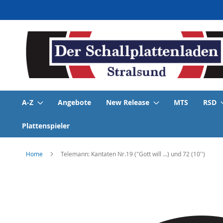
Direkt
zum
Inhalt
A-Z
Angebote
New Release
MTS
RSD
Plattenspieler
Home
Telemann: Kantaten Nr.19 ("Gott will ...) und 72 (10'')
Skip
to
the
end
of