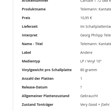
Artikelnummer
Cantate T 72 088 
gallery
Informationen
Produktname
Telemann: Kantaten 
Preis
10,95 €
Lieferzeit
Im Schallplattenl
Interpret
Georg Philipp Te
Name - Titel
Telemann: Kantaten 
Label
Andere
Medientyp
LP / Vinyl 10"
Vinylgewicht pro Schallplatte
80 gramm
Anzahl der Platten
1
Release-Datum
?
Allgemeiner Plattenzustand
Gebraucht
Zustand Tonträger
Very Good + (Sehr 