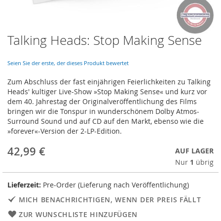
Talking Heads: Stop Making Sense
Skip
to
the
Seien Sie der erste, der dieses Produkt bewertet
beginning
of
Zum Abschluss der fast einjährigen Feierlichkeiten zu Talking
the
Heads' kultiger Live-Show »Stop Making Sense« und kurz vor
images
dem 40. Jahrestag der Originalveröffentlichung des Films
gallery
bringen wir die Tonspur in wunderschönem Dolby Atmos-
Surround Sound und auf CD auf den Markt, ebenso wie die
»forever«-Version der 2-LP-Edition.
42,99 €
AUF LAGER
Nur
1
übrig
Lieferzeit:
Pre-Order (Lieferung nach Veröffentlichung)
MICH BENACHRICHTIGEN, WENN DER PREIS FÄLLT
ZUR WUNSCHLISTE HINZUFÜGEN