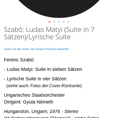
Szabó: Ludas Matyi (Suite in 7
Skip
to
Sätzen)/Lyrische Suite
the
beginning
of
Seien Sie der erste, der dieses Produkt bewertet
the
images
Ferenc Szabó:
gallery
- Ludas Matyi: Suite in sieben Sätzen
- Lyrische Suite in vier Sätzen
(
siehe auch: Fotos der Cover-Rückseite
)
Ungarisches Staatsorchester
Dirigent: Gyula Németh
Hungaroton, Ungarn; 1976 - Stereo