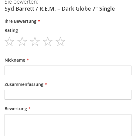
Sie bewerten:
Syd Barrett / R.E.M. ‎– Dark Globe 7" Single
Ihre Bewertung
Rating
1
2
3
4
5
star
stars
stars
stars
stars
Nickname
Zusammenfassung
Bewertung