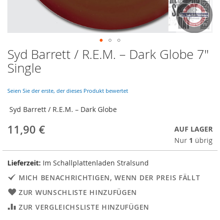
Syd Barrett / R.E.M. ‎– Dark Globe 7"
Skip
to
Single
the
beginning
of
Seien Sie der erste, der dieses Produkt bewertet
the
Syd Barrett / R.E.M. ‎– Dark Globe
images
gallery
11,90 €
AUF LAGER
Nur
1
übrig
Lieferzeit:
Im Schallplattenladen Stralsund
MICH BENACHRICHTIGEN, WENN DER PREIS FÄLLT
ZUR WUNSCHLISTE HINZUFÜGEN
ZUR VERGLEICHSLISTE HINZUFÜGEN