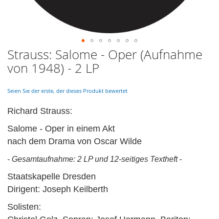
Strauss: Salome - Oper (Aufnahme
Skip
to
von 1948) - 2 LP
the
beginning
of
Seien Sie der erste, der dieses Produkt bewertet
the
images
Richard Strauss:
gallery
Salome - Oper in einem Akt
nach dem Drama von Oscar Wilde
-
Gesamtaufnahme: 2 LP und 12-seitiges Textheft
-
Staatskapelle Dresden
Dirigent: Joseph Keilberth
Solisten: