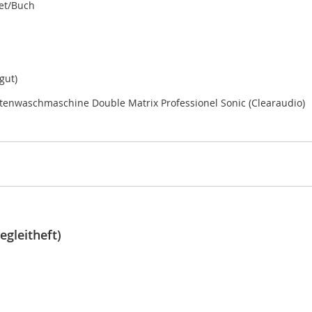
let/Buch
gut)
ttenwaschmaschine Double Matrix Professionel Sonic (Clearaudio)
egleitheft)