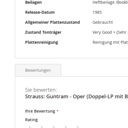
Beilagen
Heftbeilage /Book
Release-Datum
1985
Allgemeiner Plattenzustand
Gebraucht
Zustand Tonträger
Very Good + (Sehr 
Plattenreinigung
Reinigung mit Pla
Bewertungen
Sie bewerten:
Strauss: Guntram - Oper (Doppel-LP mit B
Ihre Bewertung
Rating
1
2
3
4
5