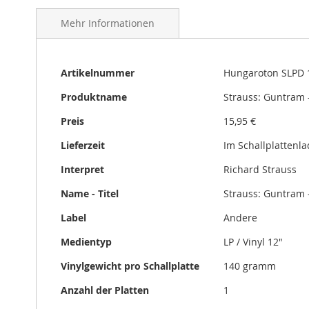
gallery
Mehr Informationen
Mehr
Artikelnummer
Hungaroton SLPD 
Informationen
Produktname
Strauss: Guntram -
Preis
15,95 €
Lieferzeit
Im Schallplattenl
Interpret
Richard Strauss
Name - Titel
Strauss: Guntram -
Label
Andere
Medientyp
LP / Vinyl 12"
Vinylgewicht pro Schallplatte
140 gramm
Anzahl der Platten
1