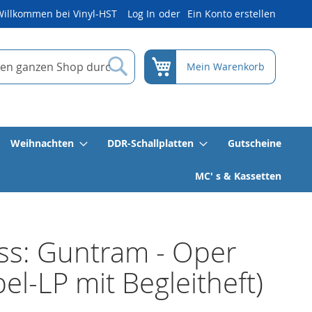
Willkommen bei Vinyl-HST
Log In
Ein Konto erstellen
Suche
Mein Warenkorb
Weihnachten
DDR-Schallplatten
Gutscheine
MC' s & Kassetten
ss: Guntram - Oper
el-LP mit Begleitheft)