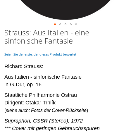
Strauss: Aus Italien - eine
Skip
to
sinfonische Fantasie
the
beginning
of
Seien Sie der erste, der dieses Produkt bewertet
the
images
Richard Strauss:
gallery
Aus Italien - sinfonische Fantasie
in G-Dur, op. 16
Staatliche Philharmonie Ostrau
Dirigent: Otakar Trhlík
(
siehe auch: Fotos der Cover-Rückseite
)
Supraphon, CSSR (Stereo); 1972
*** Cover mit geringen Gebrauchsspuren