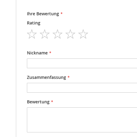
Ihre Bewertung
Rating
1
2
3
4
5
star
stars
stars
stars
stars
Nickname
Zusammenfassung
Bewertung