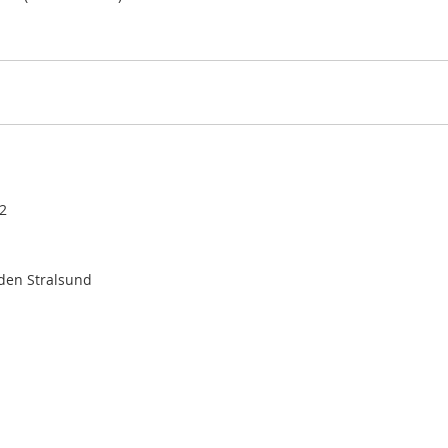
/2
aden Stralsund