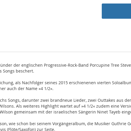
Gründer der englischen Progressive-Rock-Band Porcupine Tree Stev
s Songs beschert.
lichung, als Nachfolger seines 2015 erschienenen vierten Soloalb
her auch der Name »4 1/2«.
hs Songs, darunter zwei brandneue Lieder, zwei Outtakes aus den
 Wilsons. Als weiteres Highlight wartet auf »4 1/2« zudem eine Ver
n Wilson gemeinsam mit der israelischen Sängerin Ninet Tayeb ein
on, wie schon bei seinem Vorgängeralbum, die Musiker Guthrie Go
s (Flöte/Saxofon) zur Seite.