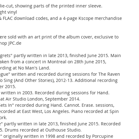
die-cut, showing parts of the printed inner sleeve.
ht vinyl
& FLAC download codes, and a 4-page Kscope merchandise
re sold with an art print of the album cover, exclusive to
op JPC.de
rets" partly written in late 2013, finished June 2015. Main
taken from a concert in Montreal on 28th June 2015,
ording at No Man's Land.
lague" written and recorded during sessions for The Raven
o Sing (And Other Stories), 2012-13. Additional recording
er 2015.
" written in 2003. Recorded during sessions for Hand.
 at Air Studio London, September 2014.
ets In" recorded during Hand. Cannot. Erase. sessions,
corded at East West, Los Angeles. Piano recorded at Spin
ork.
" partly written in late 2013, finished June 2015. Recorded
5. Drums recorded at Outhouse Studio.
" originally written in 1998 and recorded by Porcupine