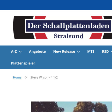
Direkt
zum
Inhalt
A-Z
Angebote
New Release
MTS
RSD
Plattenspieler
Home
Steve Wilson - 4 1/2
Skip
to
the
end
of