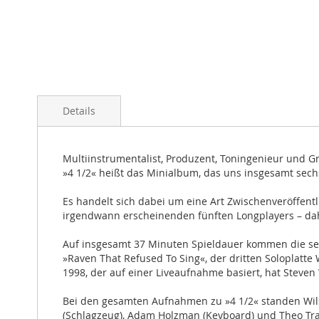
Details
Multiinstrumentalist, Produzent, Toningenieur und 
»4 1/2« heißt das Minialbum, das uns insgesamt sech
Es handelt sich dabei um eine Art Zwischenveröffent
irgendwann erscheinenden fünften Longplayers – da
Auf insgesamt 37 Minuten Spieldauer kommen die sec
»Raven That Refused To Sing«, der dritten Soloplatte
1998, der auf einer Liveaufnahme basiert, hat Steve
Bei den gesamten Aufnahmen zu »4 1/2« standen Wils
(Schlagzeug), Adam Holzman (Keyboard) und Theo Travi