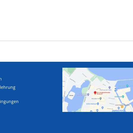
n
lehrung
dingungen