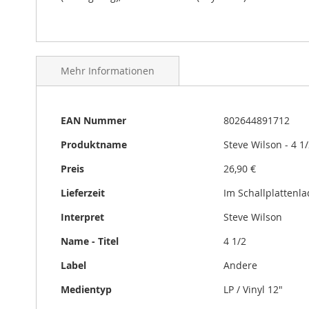
Mehr Informationen
Mehr
EAN Nummer
802644891712
Informationen
Produktname
Steve Wilson - 4 1
Preis
26,90 €
Lieferzeit
Im Schallplattenl
Interpret
Steve Wilson
Name - Titel
4 1/2
Label
Andere
Medientyp
LP / Vinyl 12"