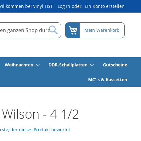
Willkommen bei Vinyl-HST
Log In
Ein Konto erstellen
Suche
Mein Warenkorb
Weihnachten
DDR-Schallplatten
Gutscheine
MC' s & Kassetten
 Wilson - 4 1/2
erste, der dieses Produkt bewertet