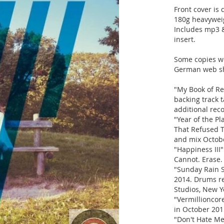
Front cover is 
180g heavyweig
Includes mp3 
insert.
Some copies we
German web sh
"My Book of Reg
backing track 
additional rec
"Year of the P
That Refused T
and mix Octob
"Happiness III
Cannot. Erase.
"Sunday Rain S
2014. Drums re
Studios, New Y
"Vermillioncore
in October 201
"Don't Hate Me