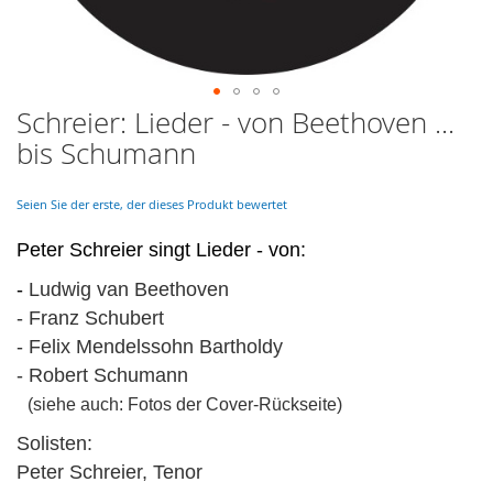
Schreier: Lieder - von Beethoven ...
Skip
to
bis Schumann
the
beginning
of
Seien Sie der erste, der dieses Produkt bewertet
the
images
Peter Schreier singt Lieder - von:
gallery
-
Ludwig van Beethoven
- Franz Schubert
- Felix Mendelssohn Bartholdy
- Robert Schumann
(siehe auch: Fotos der Cover-Rückseite)
Solisten:
Peter Schreier, Tenor