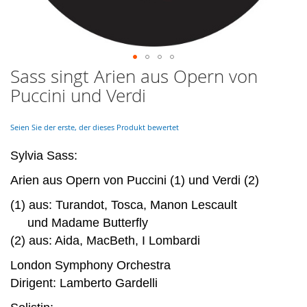
Sass singt Arien aus Opern von
Skip
to
Puccini und Verdi
the
beginning
of
Seien Sie der erste, der dieses Produkt bewertet
the
images
Sylvia Sass:
gallery
Arien aus Opern von Puccini (1) und Verdi (2)
(1) aus: Turandot, Tosca, Manon Lescault
und Madame Butterfly
(2) aus: Aida, MacBeth, I Lombardi
London Symphony Orchestra
Dirigent: Lamberto Gardelli