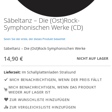
Säbeltanz – Die (Ost)Rock-
Skip
to
Symphonischen Werke (CD)
the
beginning
of
Seien Sie der erste, der dieses Produkt bewertet
the
Säbeltanz – Die (Ost)Rock-Symphonischen Werke
images
gallery
14,90 €
NICHT AUF LAGER
Lieferzeit:
Im Schallplattenladen Stralsund
MICH BENACHRICHTIGEN, WENN DER PREIS FÄLLT
MICH BENACHRICHTIGEN, WENN DAS PRODUKT
WIEDER AUF LAGER IST
ZUR WUNSCHLISTE HINZUFÜGEN
ZUR VERGLEICHSLISTE HINZUFÜGEN