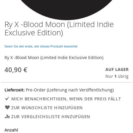
Ry X -Blood Moon (Limited Indie
Skip
to
Exclusive Edition)
the
beginning
of
Seien Sie der erste, der dieses Produkt bewertet
the
Ry X -Blood Moon (Limited Indie Exclusive Edition)
images
gallery
40,90 €
AUF LAGER
Nur
1
übrig
Lieferzeit:
Pre-Order (Lieferung nach Veröffentlichung)
MICH BENACHRICHTIGEN, WENN DER PREIS FÄLLT
ZUR WUNSCHLISTE HINZUFÜGEN
ZUR VERGLEICHSLISTE HINZUFÜGEN
Anzahl