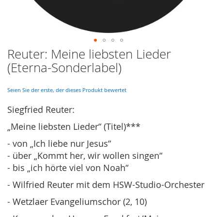
Reuter: Meine liebsten Lieder
Skip
to
(Eterna-Sonderlabel)
the
beginning
of
Seien Sie der erste, der dieses Produkt bewertet
the
Siegfried Reuter:
images
gallery
„Meine liebsten Lieder“ (Titel)***
- von „Ich liebe nur Jesus“
- über „Kommt her, wir wollen singen“
- bis „ich hörte viel von Noah“
- Wilfried Reuter mit dem HSW-Studio-Orchester
- Wetzlaer Evangeliumschor (2, 10)