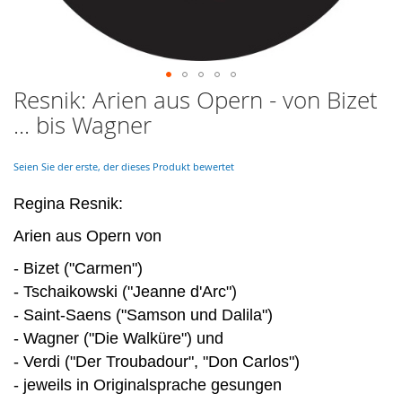
Resnik: Arien aus Opern - von Bizet
Skip
to
... bis Wagner
the
beginning
of
Seien Sie der erste, der dieses Produkt bewertet
the
images
Regina Resnik:
gallery
Arien aus Opern von
- Bizet ("Carmen")
- Tschaikowski ("Jeanne d'Arc")
- Saint-Saens ("Samson und Dalila")
- Wagner ("Die Walküre") und
- Verdi ("Der Troubadour", "Don Carlos")
- jeweils in Originalsprache gesungen