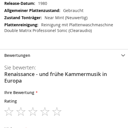
1980
Gebraucht
Near Mint (Neuwertig)
Reinigung mit Plattenwaschmaschine
Double Matrix Professionel Sonic (Clearaudio)
Bewertungen
Sie bewerten:
Renaissance - und frühe Kammermusik in
Europa
Ihre Bewertung
Rating
1
2
3
4
5
star
stars
stars
stars
stars