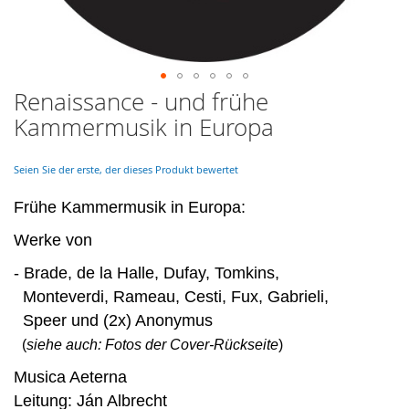
Renaissance - und frühe
Skip
to
Kammermusik in Europa
the
beginning
of
Seien Sie der erste, der dieses Produkt bewertet
the
images
Frühe Kammermusik in Europa:
gallery
Werke von
- Brade, de la Halle, Dufay, Tomkins,
Monteverdi, Rameau, Cesti, Fux, Gabrieli,
Speer und (2x) Anonymus
(
siehe auch: Fotos der Cover-Rückseite
)
Musica Aeterna
Leitung: Ján Albrecht