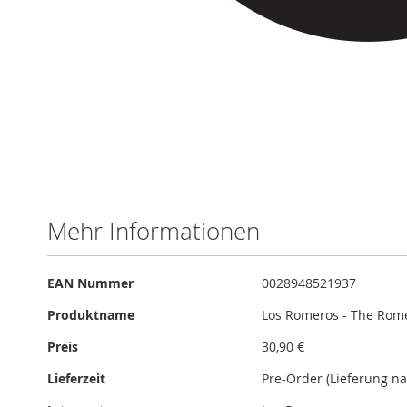
Skip
to
the
beginning
of
Mehr Informationen
the
images
gallery
Mehr
EAN Nummer
0028948521937
Informationen
Produktname
Los Romeros - The Romer
Preis
30,90 €
Lieferzeit
Pre-Order (Lieferung na