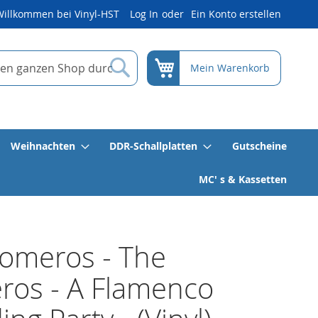
Willkommen bei Vinyl-HST
Log In
Ein Konto erstellen
Suche
Mein Warenkorb
Weihnachten
DDR-Schallplatten
Gutscheine
MC' s & Kassetten
omeros - The
ros - A Flamenco