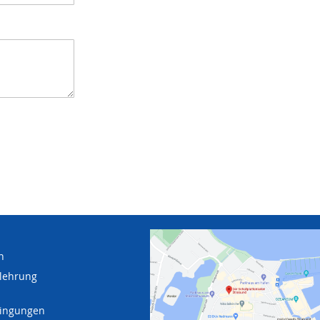
n
lehrung
dingungen