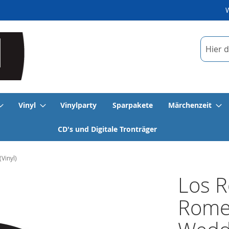
Suche
Vinyl
Vinylparty
Sparpakete
Märchenzeit
CD's und Digitale Tronträger
Vinyl)
Los R
Rome