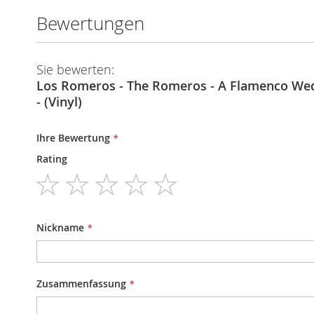
Bewertungen
Sie bewerten:
Los Romeros - The Romeros - A Flamenco Wed
- (Vinyl)
Ihre Bewertung
Rating
1
2
3
4
5
star
stars
stars
stars
stars
Nickname
Zusammenfassung