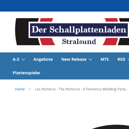
Direkt
zum
Inhalt
A-Z
Angebote
New Release
MTS
RSD
Plattenspieler
Home
Los Romeros - The Romeros - A Flamenco Wedding Party - (
Skip
to
the
end
of