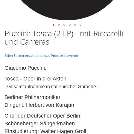
Puccini: Tosca (2 LP) - mit Riccarelli
Skip
to
und Carreras
the
beginning
of
Seien Sie der erste, der dieses Produkt bewertet
the
images
Giacomo Puccini:
gallery
Tosca - Oper in drei Akten
-
- Gesamtaufnahme in italienischer Sprache
Berliner Philharmoniker
Dirigent: Herbert von Karajan
Chor der Deutscher Oper Berlin,
Schöneberger Sängerknaben
Einstudierung: Walter Hagen-Groll