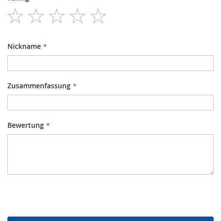
1
2
3
4
5
star
stars
stars
stars
stars
Nickname
Zusammenfassung
Bewertung