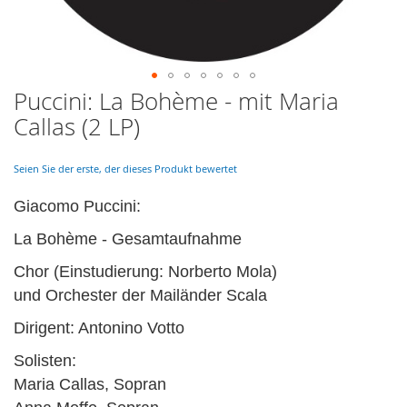
Puccini: La Bohème - mit Maria
Skip
to
Callas (2 LP)
the
beginning
of
Seien Sie der erste, der dieses Produkt bewertet
the
images
Giacomo Puccini:
gallery
La Bohème - Gesamtaufnahme
Chor (Einstudierung: Norberto Mola)
und Orchester der Mailänder Scala
Dirigent: Antonino Votto
Solisten:
Maria Callas, Sopran