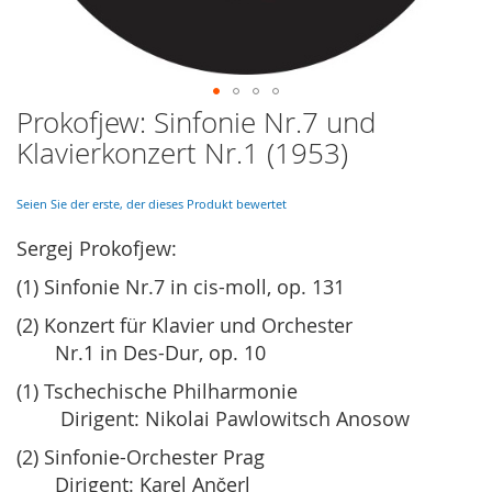
Prokofjew: Sinfonie Nr.7 und
Skip
to
Klavierkonzert Nr.1 (1953)
the
beginning
of
Seien Sie der erste, der dieses Produkt bewertet
the
Sergej
Prokofjew:
images
gallery
(1) Sinfonie Nr.7 in cis-moll, op. 131
(2) Konzert für Klavier und Orchester
Nr.1 in Des-Dur, op. 10
(1) Tschechische Philharmonie
Dirigent: Nikolai Pawlowitsch Anosow
(2) Sinfonie-Orchester Prag
Dirigent: Karel Ančerl