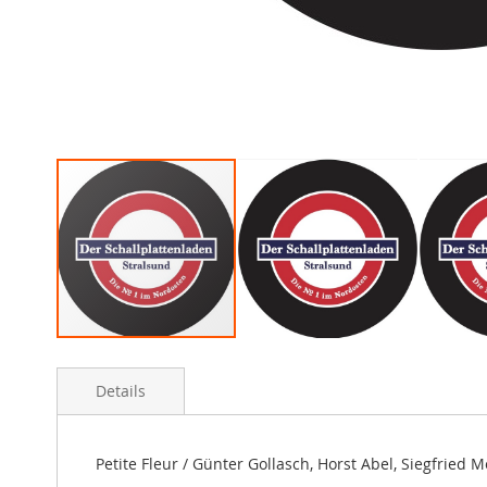
Skip
to
Details
the
beginning
of
the
Petite Fleur / Günter Gollasch, Horst Abel, Siegfrie
images