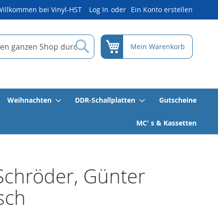
Willkommen bei Vinyl-HST
Log In
Ein Konto erstellen
Suche
Mein Warenkorb
Weihnachten
DDR-Schallplatten
Gutscheine
MC' s & Kassetten
Schröder, Günter
sch