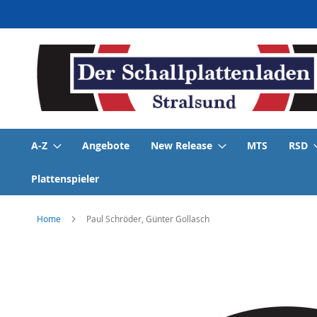
Direkt
zum
Inhalt
A-Z
Angebote
New Release
MTS
RSD
Plattenspieler
Home
Paul Schröder, Günter Gollasch
Skip
to
the
end
of