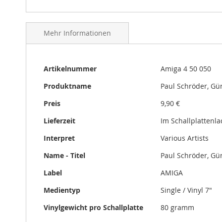
gallery
Mehr Informationen
Mehr
Artikelnummer
Amiga 4 50 050
Informationen
Produktname
Paul Schröder, Gü
Preis
9,90 €
Lieferzeit
Im Schallplattenl
Interpret
Various Artists
Name - Titel
Paul Schröder, Gü
Label
AMIGA
Medientyp
Single / Vinyl 7"
Vinylgewicht pro Schallplatte
80 gramm