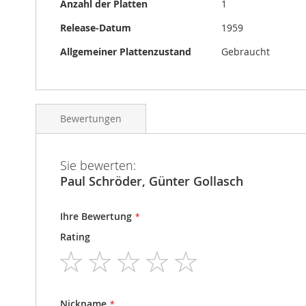
Anzahl der Platten
1
Release-Datum
1959
Allgemeiner Plattenzustand
Gebraucht
Bewertungen
Sie bewerten:
Paul Schröder, Günter Gollasch
Ihre Bewertung
Rating
1
2
3
4
5
star
stars
stars
stars
stars
Nickname