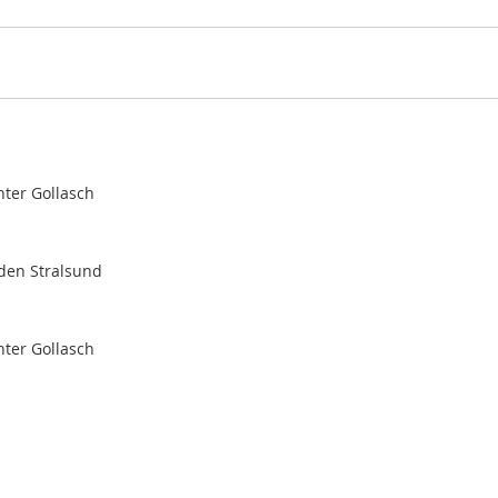
nter Gollasch
aden Stralsund
nter Gollasch