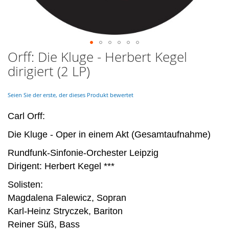
Orff: Die Kluge - Herbert Kegel
Skip
to
dirigiert (2 LP)
the
beginning
of
Seien Sie der erste, der dieses Produkt bewertet
the
images
Carl Orff:
gallery
Die Kluge - Oper in einem Akt (Gesamtaufnahme)
Rundfunk-Sinfonie-Orchester Leipzig
Dirigent: Herbert Kegel ***
Solisten:
Magdalena Falewicz, Sopran
Karl-Heinz Stryczek, Bariton
Reiner Süß, Bass