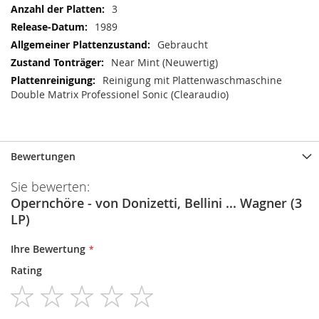
3
1989
Gebraucht
Near Mint (Neuwertig)
Reinigung mit Plattenwaschmaschine
Double Matrix Professionel Sonic (Clearaudio)
Bewertungen
Sie bewerten:
Opernchöre - von Donizetti, Bellini ... Wagner (3
LP)
Ihre Bewertung
Rating
1
2
3
4
5
star
stars
stars
stars
stars