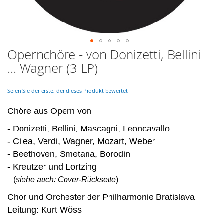
Opernchöre - von Donizetti, Bellini
Skip
to
... Wagner (3 LP)
the
beginning
of
Seien Sie der erste, der dieses Produkt bewertet
the
images
Chöre aus Opern von
gallery
- Donizetti, Bellini, Mascagni, Leoncavallo
- Cilea, Verdi, Wagner, Mozart, Weber
- Beethoven, Smetana, Borodin
- Kreutzer und Lortzing
(
siehe auch: Cover-Rückseite
)
Chor und Orchester der Philharmonie Bratislava
Leitung: Kurt Wöss