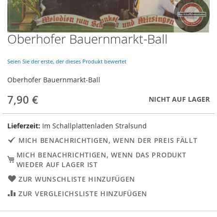
Oberhofer Bauernmarkt-Ball
Skip
to
the
Seien Sie der erste, der dieses Produkt bewertet
beginning
of
Oberhofer Bauernmarkt-Ball
the
images
7,90 €
NICHT AUF LAGER
gallery
Lieferzeit:
Im Schallplattenladen Stralsund
MICH BENACHRICHTIGEN, WENN DER PREIS FÄLLT
MICH BENACHRICHTIGEN, WENN DAS PRODUKT
WIEDER AUF LAGER IST
ZUR WUNSCHLISTE HINZUFÜGEN
ZUR VERGLEICHSLISTE HINZUFÜGEN