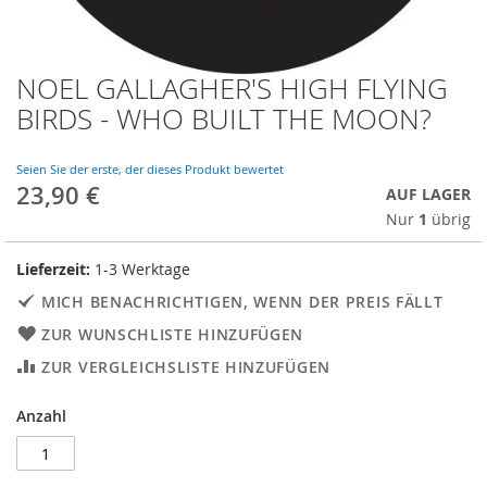
NOEL GALLAGHER'S HIGH FLYING
Skip
to
BIRDS - WHO BUILT THE MOON?
the
beginning
of
Seien Sie der erste, der dieses Produkt bewertet
23,90 €
the
AUF LAGER
images
Nur
1
übrig
gallery
Lieferzeit:
1-3 Werktage
MICH BENACHRICHTIGEN, WENN DER PREIS FÄLLT
ZUR WUNSCHLISTE HINZUFÜGEN
ZUR VERGLEICHSLISTE HINZUFÜGEN
Anzahl