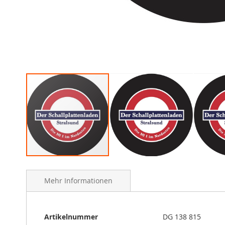
Skip
to
Mehr Informationen
the
beginning
of
the
Mehr
Artikelnummer
DG 138 815
images
Informationen