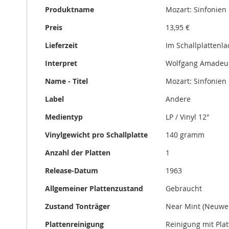
gallery
Produktname
Mozart: Sinfonien
Preis
13,95 €
Lieferzeit
Im Schallplattenl
Interpret
Wolfgang Amadeu
Name - Titel
Mozart: Sinfonien
Label
Andere
Medientyp
LP / Vinyl 12"
Vinylgewicht pro Schallplatte
140 gramm
Anzahl der Platten
1
Release-Datum
1963
Allgemeiner Plattenzustand
Gebraucht
Zustand Tonträger
Near Mint (Neuwer
Plattenreinigung
Reinigung mit Pla