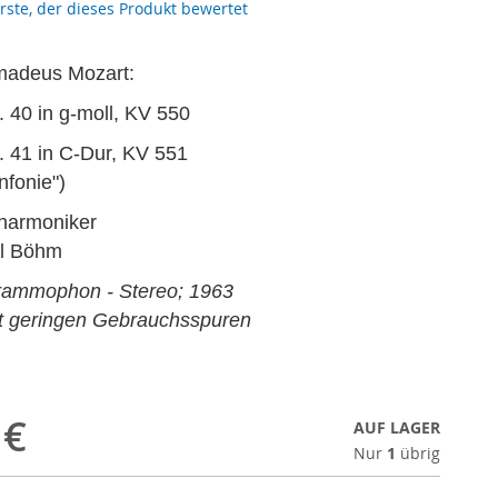
erste, der dieses Produkt bewertet
madeus Mozart:
r. 40 in g-moll, KV 550
r. 41 in C-Dur, KV 551
nfonie")
lharmoniker
rl Böhm
rammophon - Stereo; 1963
it geringen Gebrauchsspuren
 €
AUF LAGER
Nur
1
übrig