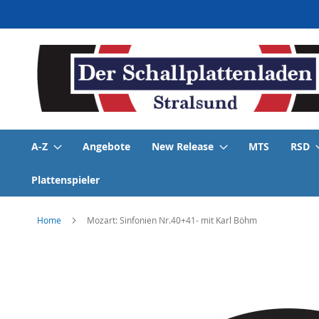
Direkt
zum
Inhalt
A-Z
Angebote
New Release
MTS
RSD
Plattenspieler
Home
Mozart: Sinfonien Nr.40+41- mit Karl Böhm
Skip
to
the
end
of