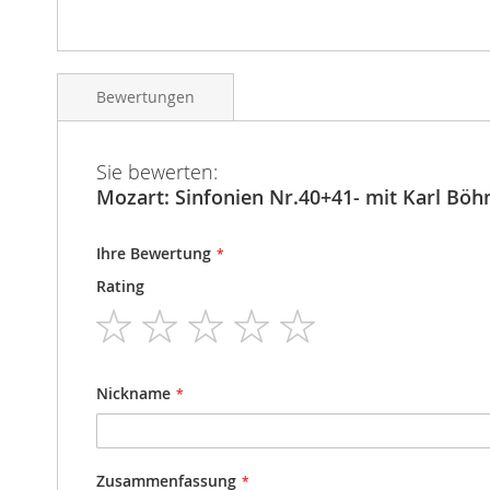
Bewertungen
Sie bewerten:
Mozart: Sinfonien Nr.40+41- mit Karl Bö
Ihre Bewertung
Rating
1
2
3
4
5
star
stars
stars
stars
stars
Nickname
Zusammenfassung