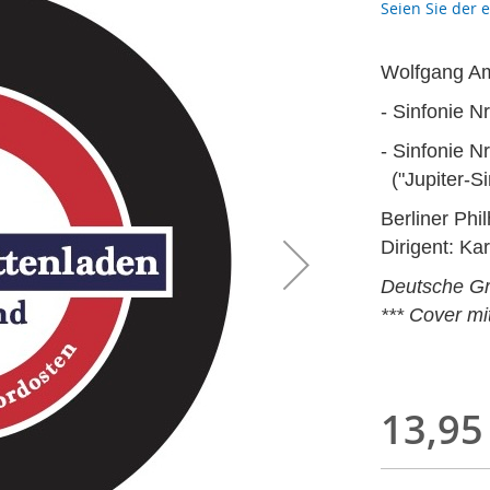
Seien Sie der 
Wolfgang A
- Sinfonie N
- Sinfonie N
("Jupiter-Si
Berliner Phi
Dirigent: Ka
Deutsche G
*** Cover m
13,95