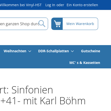
Willkommen bei Vinyl-HST
Log In
Ein Konto erstellen
Suche
Mein Warenkorb
Weihnachten
DDR-Schallplatten
Gutscheine
MC' s & Kassetten
t: Sinfonien
+41- mit Karl Böhm