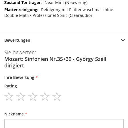
Near Mint (Neuwertig)
Reinigung mit Plattenwaschmaschine
Double Matrix Professionel Sonic (Clearaudio)
Bewertungen
Sie bewerten:
Mozart: Sinfonien Nr.35+39 - György Széll
dirigiert
Ihre Bewertung
Rating
1
2
3
4
5
star
stars
stars
stars
stars
Nickname