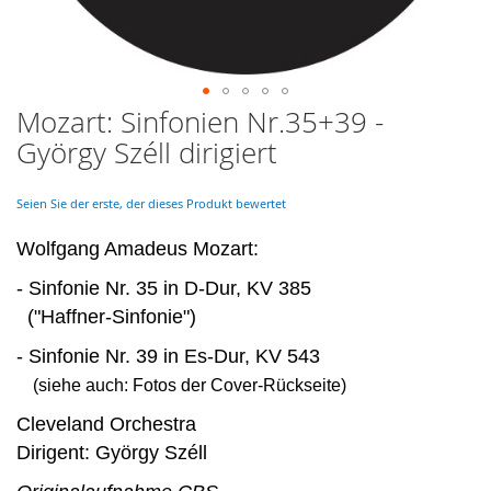
Mozart: Sinfonien Nr.35+39 -
Skip
to
György Széll dirigiert
the
beginning
of
Seien Sie der erste, der dieses Produkt bewertet
the
images
Wolfgang Amadeus Mozart:
gallery
- Sinfonie Nr. 35 in D-Dur, KV 385
("Haffner-Sinfonie")
- Sinfonie Nr. 39 in Es-Dur, KV 543
(siehe auch: Fotos der Cover-Rückseite)
Cleveland Orchestra
Dirigent: György Széll